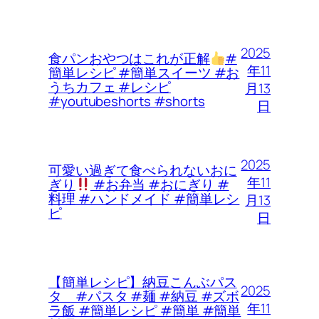
2025
食パンおやつはこれが正解
#
年11
簡単レシピ #簡単スイーツ #お
うちカフェ #レシピ
月13
#youtubeshorts #shorts
日
2025
可愛い過ぎて食べられないおに
年11
ぎり
#お弁当 #おにぎり #
料理 #ハンドメイド #簡単レシ
月13
ピ
日
【簡単レシピ】納豆こんぶパス
2025
タ #パスタ #麺 #納豆 #ズボ
年11
ラ飯 #簡単レシピ #簡単 #簡単