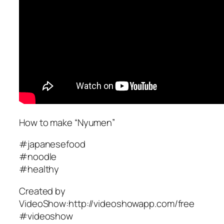
How to make “Nyumen”
#japanesefood
#noodle
#healthy
Created by
VideoShow:http://videoshowapp.com/free
#videoshow