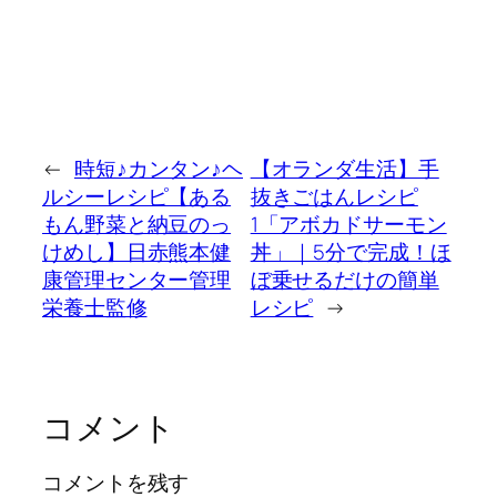
←
時短♪カンタン♪ヘ
【オランダ生活】手
ルシーレシピ【ある
抜きごはんレシピ
もん野菜と納豆のっ
1「アボカドサーモン
けめし】日赤熊本健
丼」｜5分で完成！ほ
康管理センター管理
ぼ乗せるだけの簡単
栄養士監修
レシピ
→
コメント
コメントを残す