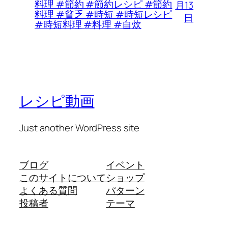
料理 #節約 #節約レシピ #節約
月13
料理 #貧乏 #時短 #時短レシピ
日
#時短料理 #料理 #自炊
レシピ動画
Just another WordPress site
ブログ
イベント
このサイトについて
ショップ
よくある質問
パターン
投稿者
テーマ