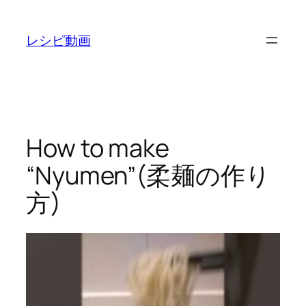
内
容
レシピ動画
を
ス
キ
ッ
プ
How to make
“Nyumen”(柔麺の作り
方)