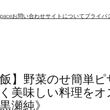
space
お問い合わせ
サイトについて
プライバ
飯】野菜のせ簡単ピ
く美味しい料理をオ
黒瀬純》