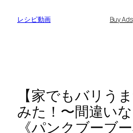
内
容
レシピ動画
Buy Ad
を
ス
キ
ッ
プ
【家でもバリうま
みた！〜間違いな
《パンクブーブー