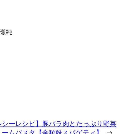
瀬純
ヘルシーレシピ】豚バラ肉とたっぷり野菜
リームパスタ【全粒粉スパゲティ】
→