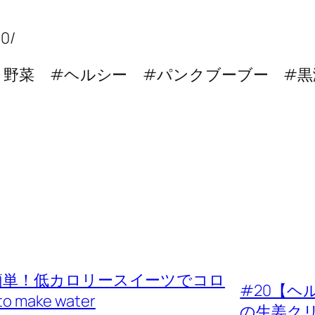
10/
＃野菜 #ヘルシー #パンクブーブー #黒
簡単！低カロリースイーツでコロ
#20【
ake water
の生姜ク