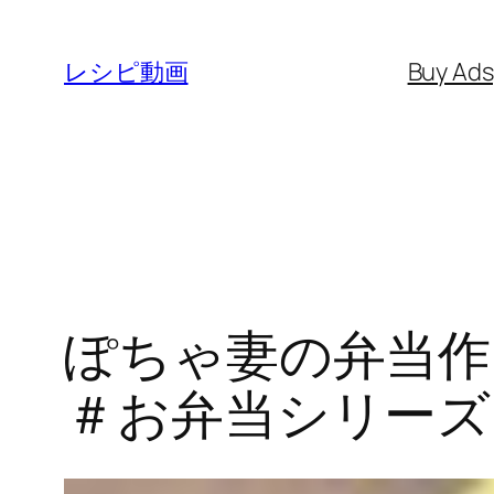
内
容
レシピ動画
Buy Ad
を
ス
キ
ッ
プ
ぽちゃ妻の弁当作
＃お弁当シリーズ