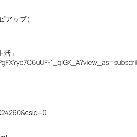
シピアップ）
生活」
CPgFXYye7C6uUF-1_qIGX_A?view_as=subscri
2024260&csid=0