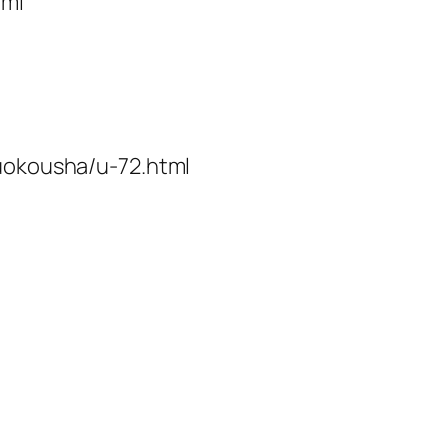
tml
tuokousha/u-72.html