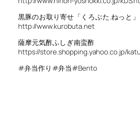
http://www.nihon-yoshokki.co.jp/kDS.h
黒豚のお取り寄せ「くろぶた.ねっと」
http://www.kurobuta.net
薩摩元気酢ふしぎ南蛮酢
https://store.shopping.yahoo.co.jp/ka
#弁当作り#弁当#Bento