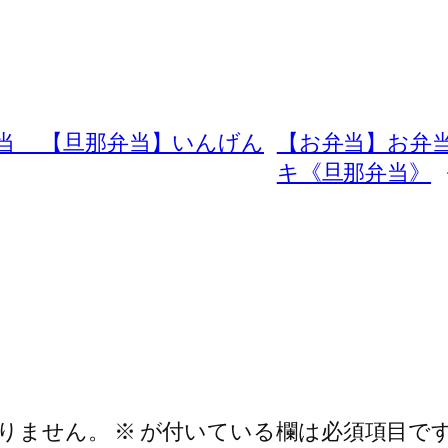
当 【旦那弁当】いんげん
【お弁当】お弁当
キ《旦那弁当》
りません。
※
が付いている欄は必須項目で