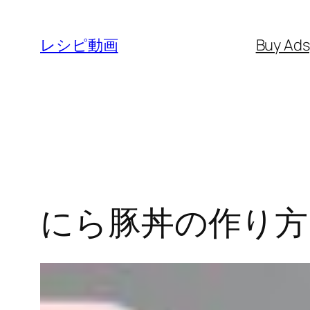
内
容
レシピ動画
Buy Ad
を
ス
キ
ッ
プ
にら豚丼の作り方