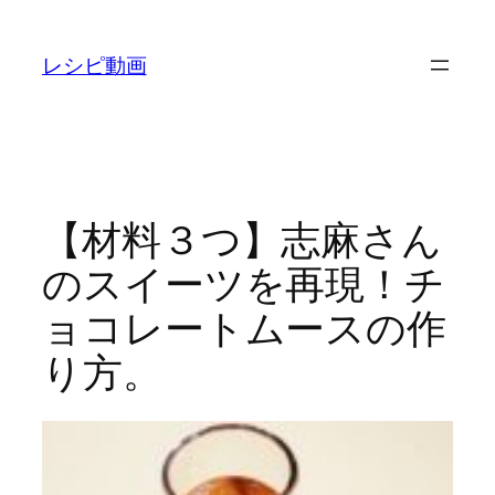
内
容
レシピ動画
を
ス
キ
ッ
プ
【材料３つ】志麻さん
のスイーツを再現！チ
ョコレートムースの作
り方。