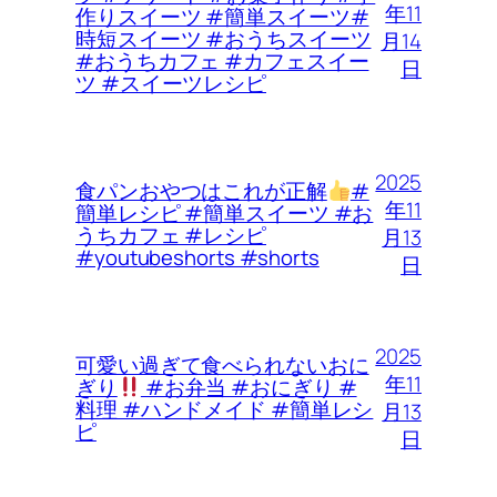
年11
作りスイーツ #簡単スイーツ#
時短スイーツ #おうちスイーツ
月14
#おうちカフェ #カフェスイー
日
ツ #スイーツレシピ
2025
食パンおやつはこれが正解
#
年11
簡単レシピ #簡単スイーツ #お
うちカフェ #レシピ
月13
#youtubeshorts #shorts
日
2025
可愛い過ぎて食べられないおに
年11
ぎり
#お弁当 #おにぎり #
料理 #ハンドメイド #簡単レシ
月13
ピ
日