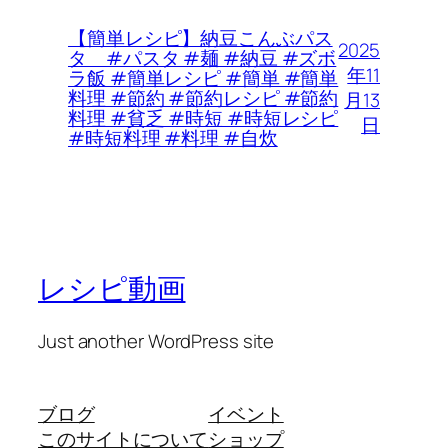
【簡単レシピ】納豆こんぶパス
2025
タ #パスタ #麺 #納豆 #ズボ
年11
ラ飯 #簡単レシピ #簡単 #簡単
料理 #節約 #節約レシピ #節約
月13
料理 #貧乏 #時短 #時短レシピ
日
#時短料理 #料理 #自炊
レシピ動画
Just another WordPress site
ブログ
イベント
このサイトについて
ショップ