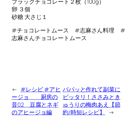
ブラックチョコレート２枚（100g）
卵 ３個
砂糖 大さじ１
#チョコレートムース #志麻さん料理 #
志麻さんチョコレートムース
←
#レシピ #アヒ
パパッと作れて副菜に
ージョ 厨房の
ピッタリ！ささみとき
音02 豆腐とネギ
ゅうりの梅肉あえ【節
のアヒージョ編
約/時短レシピ】
→