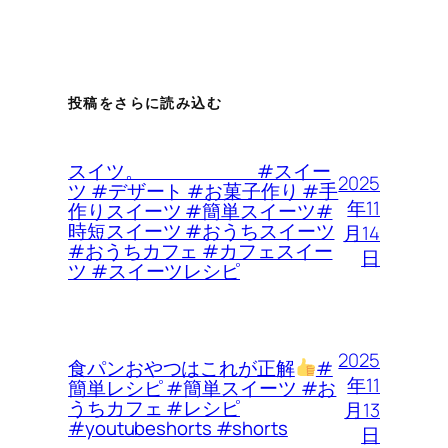
投稿をさらに読み込む
スイツ。 #スイー
2025
ツ #デザート #お菓子作り #手
年11
作りスイーツ #簡単スイーツ#
時短スイーツ #おうちスイーツ
月14
#おうちカフェ #カフェスイー
日
ツ #スイーツレシピ
2025
食パンおやつはこれが正解
#
年11
簡単レシピ #簡単スイーツ #お
うちカフェ #レシピ
月13
#youtubeshorts #shorts
日