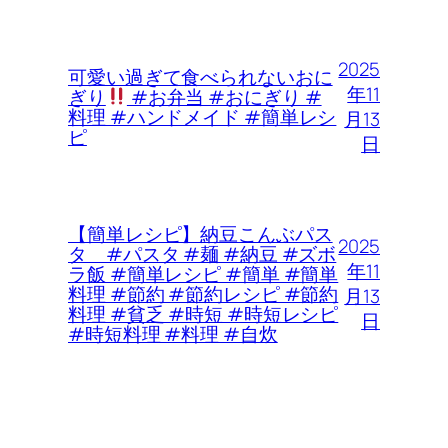
2025
可愛い過ぎて食べられないおに
年11
ぎり
#お弁当 #おにぎり #
料理 #ハンドメイド #簡単レシ
月13
ピ
日
【簡単レシピ】納豆こんぶパス
2025
タ #パスタ #麺 #納豆 #ズボ
年11
ラ飯 #簡単レシピ #簡単 #簡単
料理 #節約 #節約レシピ #節約
月13
料理 #貧乏 #時短 #時短レシピ
日
#時短料理 #料理 #自炊