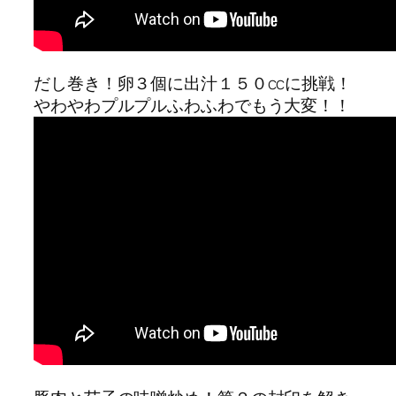
だし巻き！卵３個に出汁１５０ccに挑戦！
やわやわプルプルふわふわでもう大変！！