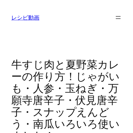
内
容
レシピ動画
を
ス
キ
ッ
プ
牛すじ肉と夏野菜カレ
ーの作り方！じゃがい
も・人参・玉ねぎ・万
願寺唐辛子・伏見唐辛
子・スナップえんど
う・南瓜いろいろ使い