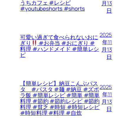
うちカフェ #レシピ
月13
#youtubeshorts #shorts
日
2025
可愛い過ぎて食べられないおに
年11
ぎり
#お弁当 #おにぎり #
料理 #ハンドメイド #簡単レシ
月13
ピ
日
【簡単レシピ】納豆こんぶパス
2025
タ #パスタ #麺 #納豆 #ズボ
年11
ラ飯 #簡単レシピ #簡単 #簡単
料理 #節約 #節約レシピ #節約
月13
料理 #貧乏 #時短 #時短レシピ
日
#時短料理 #料理 #自炊