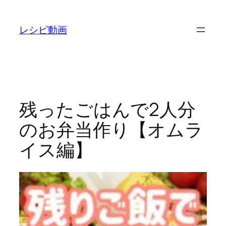
内
容
レシピ動画
を
ス
キ
ッ
プ
残ったごはんで2人分
のお弁当作り【オムラ
イス編】