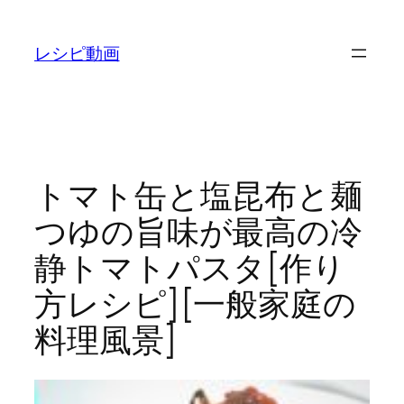
内
容
レシピ動画
を
ス
キ
ッ
プ
トマト缶と塩昆布と麺
つゆの旨味が最高の冷
静トマトパスタ[作り
方レシピ][一般家庭の
料理風景]