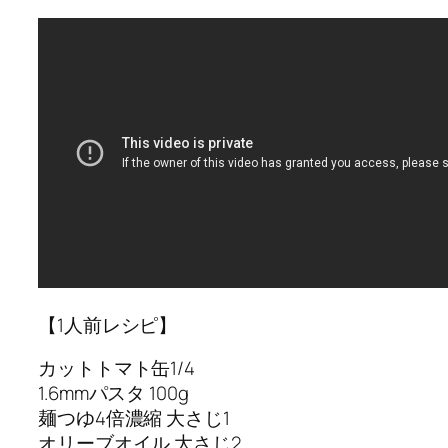
【1人前レシピ】
カットトマト缶1/4
1.6mmパスタ 100g
麺つゆ4倍濃縮 大さじ1
オリーブオイル 大さじ2