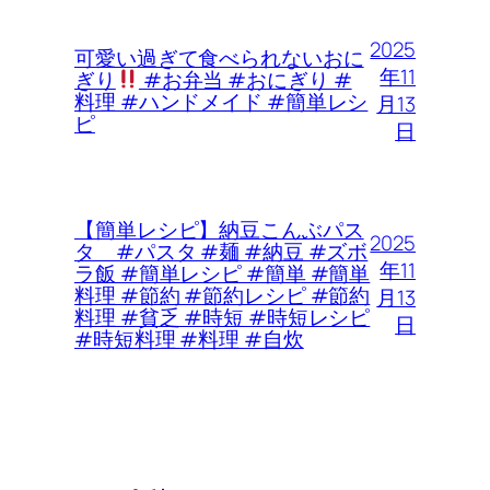
2025
可愛い過ぎて食べられないおに
年11
ぎり
#お弁当 #おにぎり #
料理 #ハンドメイド #簡単レシ
月13
ピ
日
【簡単レシピ】納豆こんぶパス
2025
タ #パスタ #麺 #納豆 #ズボ
年11
ラ飯 #簡単レシピ #簡単 #簡単
料理 #節約 #節約レシピ #節約
月13
料理 #貧乏 #時短 #時短レシピ
日
#時短料理 #料理 #自炊