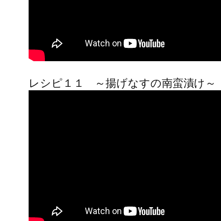
レシピ１１ ～揚げなすの南蛮漬け～