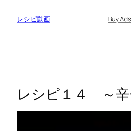
内
容
レシピ動画
Buy Ad
を
ス
キ
ッ
プ
レシピ１４ ～辛