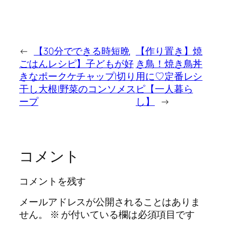
←
【30分でできる時短晩
【作り置き】焼
ごはんレシピ】子どもが好
き鳥！焼き鳥丼
きなポークケチャップ|切り
用に♡定番レシ
干し大根|野菜のコンソメス
ピ【一人暮ら
ープ
し】
→
コメント
コメントを残す
メールアドレスが公開されることはありま
せん。
※
が付いている欄は必須項目です