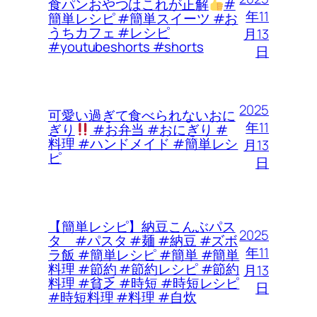
食パンおやつはこれが正解
#
年11
簡単レシピ #簡単スイーツ #お
うちカフェ #レシピ
月13
#youtubeshorts #shorts
日
2025
可愛い過ぎて食べられないおに
年11
ぎり
#お弁当 #おにぎり #
料理 #ハンドメイド #簡単レシ
月13
ピ
日
【簡単レシピ】納豆こんぶパス
2025
タ #パスタ #麺 #納豆 #ズボ
年11
ラ飯 #簡単レシピ #簡単 #簡単
料理 #節約 #節約レシピ #節約
月13
料理 #貧乏 #時短 #時短レシピ
日
#時短料理 #料理 #自炊