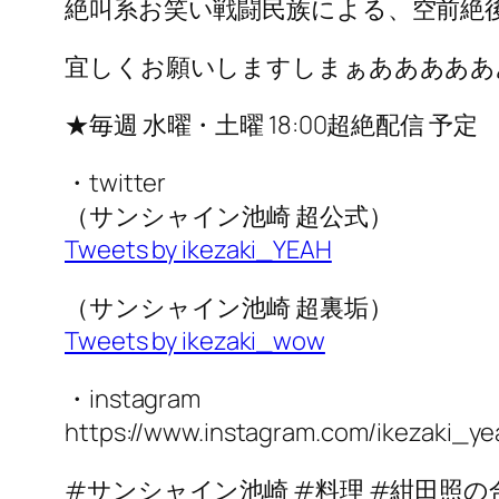
絶叫系お笑い戦闘民族による、空前絶後
宜しくお願いしますしまぁあああああ
★毎週 水曜・土曜 18:00超絶配信 予定
・twitter
（サンシャイン池崎 超公式）
Tweets by ikezaki_YEAH
（サンシャイン池崎 超裏垢）
Tweets by ikezaki_wow
・instagram
https://www.instagram.com/ikezaki_ye
#サンシャイン池崎 #料理 #紺田照