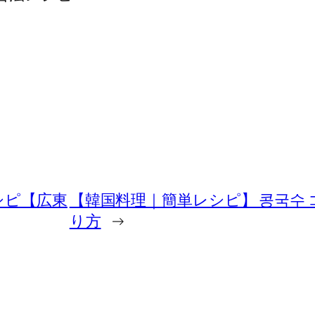
シピ【広東
【韓国料理｜簡単レシピ】 콩국수
り方
→