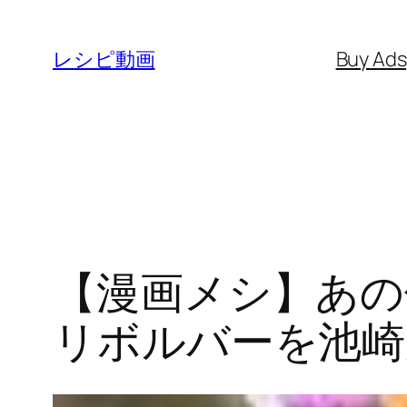
内
容
レシピ動画
Buy Ad
を
ス
キ
ッ
プ
【漫画メシ】あの
リボルバーを池崎