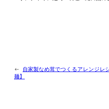
←
自家製なめ茸でつくるアレンジレ
麺】