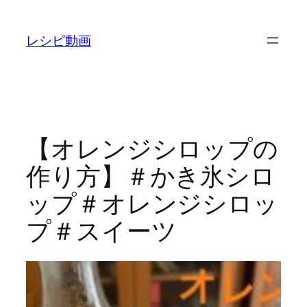
内
容
レシピ動画
を
ス
キ
ッ
プ
【オレンジシロップの
作り方】＃かき氷シロ
ップ＃オレンジシロッ
プ＃スイーツ