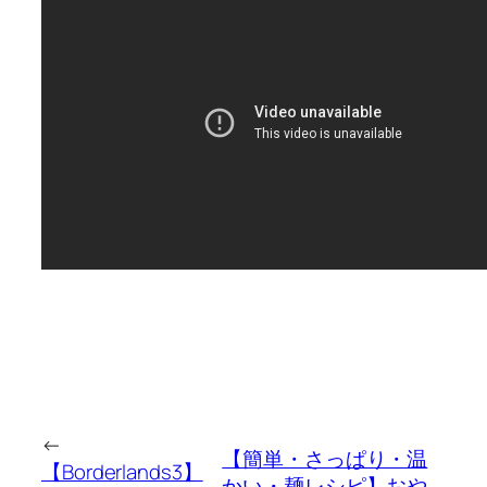
←
【簡単・さっぱり・温
【Borderlands3】
かい・麺レシピ】おや