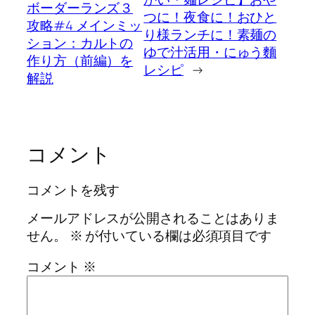
ボーダーランズ３
つに！夜食に！おひと
攻略#4 メインミッ
り様ランチに！素麺の
ション：カルトの
ゆで汁活用・にゅう麵
作り方（前編）を
レシピ
→
解説
コメント
コメントを残す
メールアドレスが公開されることはありま
せん。
※
が付いている欄は必須項目です
コメント
※