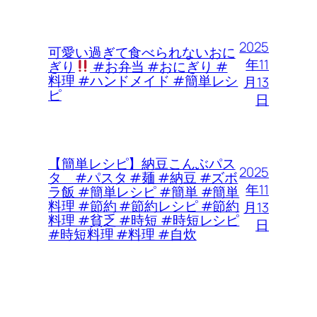
2025
可愛い過ぎて食べられないおに
年11
ぎり
#お弁当 #おにぎり #
料理 #ハンドメイド #簡単レシ
月13
ピ
日
【簡単レシピ】納豆こんぶパス
2025
タ #パスタ #麺 #納豆 #ズボ
年11
ラ飯 #簡単レシピ #簡単 #簡単
料理 #節約 #節約レシピ #節約
月13
料理 #貧乏 #時短 #時短レシピ
日
#時短料理 #料理 #自炊