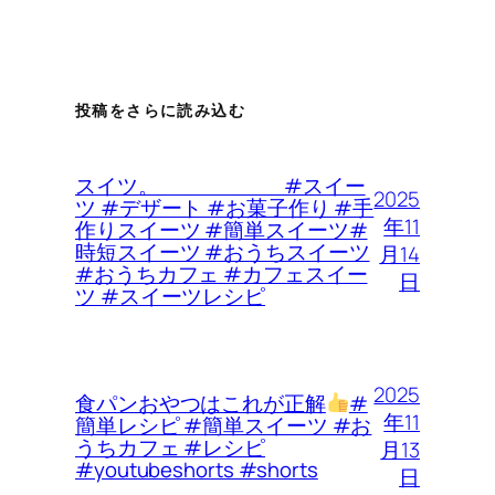
投稿をさらに読み込む
スイツ。 #スイー
2025
ツ #デザート #お菓子作り #手
年11
作りスイーツ #簡単スイーツ#
時短スイーツ #おうちスイーツ
月14
#おうちカフェ #カフェスイー
日
ツ #スイーツレシピ
2025
食パンおやつはこれが正解
#
年11
簡単レシピ #簡単スイーツ #お
うちカフェ #レシピ
月13
#youtubeshorts #shorts
日