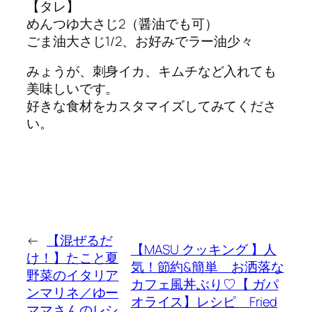
【タレ】
めんつゆ大さじ2（醤油でも可）
ごま油大さじ1/2、お好みでラー油少々
みょうが、刺身イカ、キムチなど入れても
美味しいです。
好きな食材をカスタマイズしてみてくださ
い。
←
【混ぜるだ
【MASU クッキング 】人
け！】たこと夏
気！節約&簡単 お洒落な
野菜のイタリア
カフェ風丼ぶり♡【 ガパ
ンマリネ／ゆー
オライス】レシピ Fried
ママさんのレシ