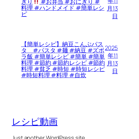
年11
ぎり
#お弁当 #おにぎり #
料理 #ハンドメイド #簡単レシ
月13
ピ
日
【簡単レシピ】納豆こんぶパス
2025
タ #パスタ #麺 #納豆 #ズボ
年11
ラ飯 #簡単レシピ #簡単 #簡単
料理 #節約 #節約レシピ #節約
月13
料理 #貧乏 #時短 #時短レシピ
日
#時短料理 #料理 #自炊
レシピ動画
Just another WordPress site