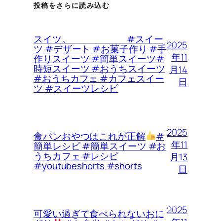
投稿をさらに読み込む
スイツ。 #スイー
2025
ツ #デザート #お菓子作り #手
年11
作りスイーツ #簡単スイーツ#
時短スイーツ #おうちスイーツ
月14
#おうちカフェ #カフェスイー
日
ツ #スイーツレシピ
2025
食パンおやつはこれが正解
#
年11
簡単レシピ #簡単スイーツ #お
うちカフェ #レシピ
月13
#youtubeshorts #shorts
日
2025
可愛い過ぎて食べられないおに