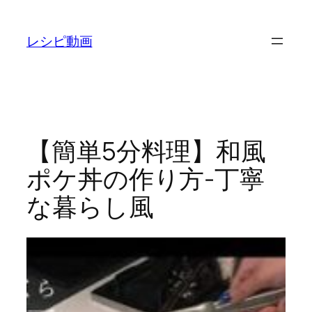
内
容
レシピ動画
を
ス
キ
ッ
プ
【簡単5分料理】和風
ポケ丼の作り方-丁寧
な暮らし風