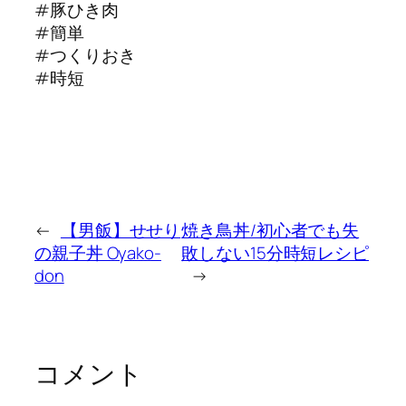
#豚ひき肉
#簡単
#つくりおき
#時短
←
【男飯】せせり
焼き鳥丼/初心者でも失
の親子丼 Oyako-
敗しない15分時短レシピ
don
→
コメント