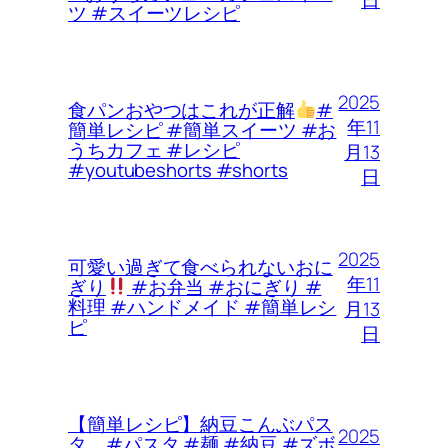
ツ #スイーツレシピ
2025
食パンおやつはこれが正解
#
年11
簡単レシピ #簡単スイーツ #お
うちカフェ #レシピ
月13
#youtubeshorts #shorts
日
2025
可愛い過ぎて食べられないおに
年11
ぎり
#お弁当 #おにぎり #
料理 #ハンドメイド #簡単レシ
月13
ピ
日
【簡単レシピ】納豆こんぶパス
2025
タ #パスタ #麺 #納豆 #ズボ