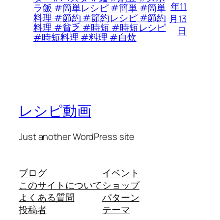
年11
ラ飯 #簡単レシピ #簡単 #簡単
料理 #節約 #節約レシピ #節約
月13
料理 #貧乏 #時短 #時短レシピ
日
#時短料理 #料理 #自炊
レシピ動画
Just another WordPress site
ブログ
イベント
このサイトについて
ショップ
よくある質問
パターン
投稿者
テーマ