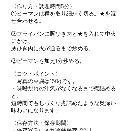
〈作り方・調理時間5分〉
①ピーマンは種を取り細かく切る。★を混
ぜ合わせる。
②フライパンに豚ひき肉と★を入れて中火
にかけ、
豚ひき肉に火が通るまで炒める。
③ピーマンを加え1分炒める。
〈コツ・ポイント〉
・写真の豆腐は150gです。
・味噌だれの汁気がなくなるまで煮詰める
と、
短時間でもじっくり煮詰めたような奥深い
味わいになります。
〈保存方法・保存期間〉
・保存容器に入れ冷蔵保存で2日