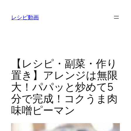
内
容
レシピ動画
を
ス
キ
ッ
プ
【レシピ・副菜・作り
置き】アレンジは無限
大！パパッと炒めて5
分で完成！コクうま肉
味噌ピーマン