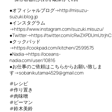
●オフィシャルブログ→http://misuzu-
suzuki.blog.jp
●インスタグラム
→https://www.instagram.com/suzuki.misuzu/
●Twitter→https://twitter.com/cRwZXPDUmUtrjhC
●クックパッド
→https://cookpad.com/kitchen/2599575
●Nadia→https://oceans-
nadia.com/user/10816
●お仕事のご依頼はこちらからお願い致しま
す→sobanikutama4529@gmail.com
#レシピ
#作り置き
#肉味噌
#ピーマン
#鈴木美鈴