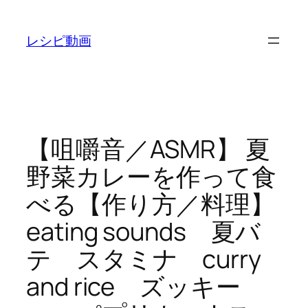
内
容
レシピ動画
を
ス
キ
ッ
プ
【咀嚼音／ASMR】 夏
野菜カレーを作って食
べる【作り方／料理】
eating sounds 夏バ
テ スタミナ curry
and rice ズッキー