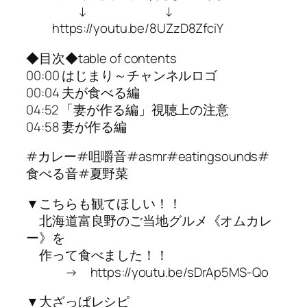
↓ ↓
https://youtu.be/8UZzD8ZfciY
◆目次◆table of contents
00:00 はじまり～チャンネルロゴ
00:04 夫が食べる編
04:52 「妻が作る編」視聴上の注意
04:58 妻が作る編
#カレー#咀嚼音#asmr#eatingsounds#
食べる音#夏野菜
▼こちらも観てほしい！！
北海道富良野のご当地グルメ《オムカレ
ー》を
作って食べました！！
→ https://youtu.be/sDrAp5MS-Qo
▼大ざっぱレシピ