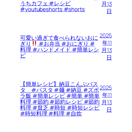
うちカフェ #レシピ
月13
#youtubeshorts #shorts
日
2025
可愛い過ぎて食べられないおに
年11
ぎり
#お弁当 #おにぎり #
料理 #ハンドメイド #簡単レシ
月13
ピ
日
【簡単レシピ】納豆こんぶパス
2025
タ #パスタ #麺 #納豆 #ズボ
年11
ラ飯 #簡単レシピ #簡単 #簡単
料理 #節約 #節約レシピ #節約
月13
料理 #貧乏 #時短 #時短レシピ
日
#時短料理 #料理 #自炊