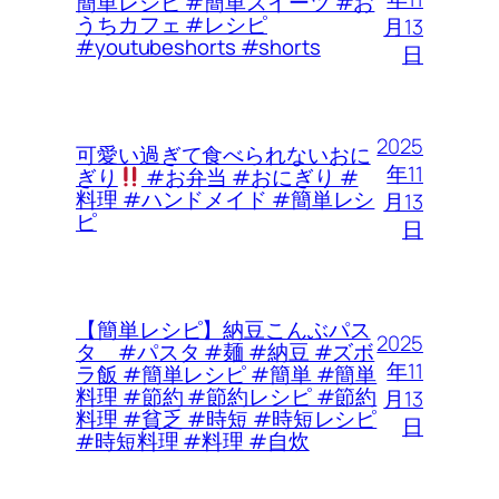
簡単レシピ #簡単スイーツ #お
うちカフェ #レシピ
月13
#youtubeshorts #shorts
日
2025
可愛い過ぎて食べられないおに
年11
ぎり
#お弁当 #おにぎり #
料理 #ハンドメイド #簡単レシ
月13
ピ
日
【簡単レシピ】納豆こんぶパス
2025
タ #パスタ #麺 #納豆 #ズボ
年11
ラ飯 #簡単レシピ #簡単 #簡単
料理 #節約 #節約レシピ #節約
月13
料理 #貧乏 #時短 #時短レシピ
日
#時短料理 #料理 #自炊