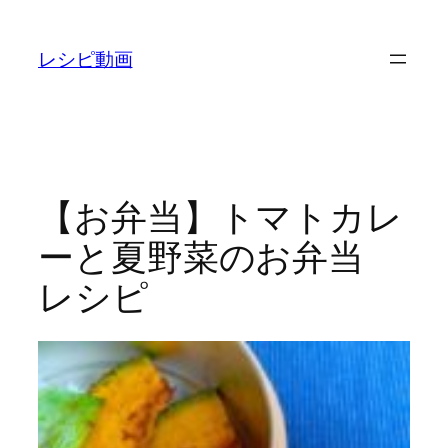
内
容
レシピ動画
を
ス
キ
ッ
プ
【お弁当】トマトカレ
ーと夏野菜のお弁当
レシピ