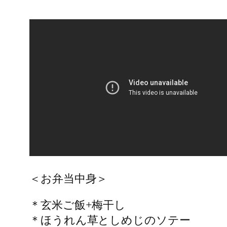
＜お弁当中身＞
＊玄米ご飯+梅干し
＊ほうれん草としめじのソテー