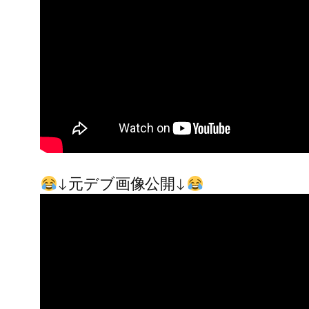
↓元デブ画像公開↓