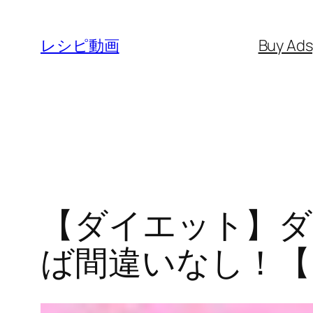
内
容
レシピ動画
Buy Ad
を
ス
キ
ッ
プ
【ダイエット】ダ
ば間違いなし！【