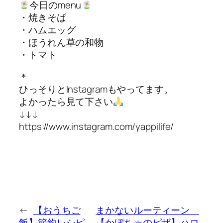
今日のmenu
・焼きそば
・ハムエッグ
・ほうれん草の和物
・トマト
＊
ひっそりとInstagramもやってます。
よかったら見て下さい
↓↓↓
https://www.instagram.com/yappilife/
←
【おうちご
まかないルーティーン
飯】節約レシピ。
【かぼちゃのピザ】ハロ