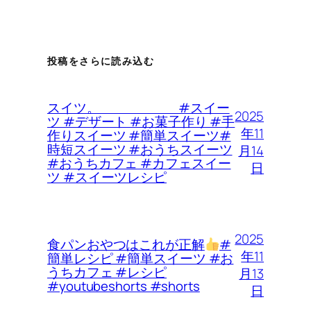
投稿をさらに読み込む
スイツ。 #スイー
2025
ツ #デザート #お菓子作り #手
年11
作りスイーツ #簡単スイーツ#
時短スイーツ #おうちスイーツ
月14
#おうちカフェ #カフェスイー
日
ツ #スイーツレシピ
2025
食パンおやつはこれが正解
#
年11
簡単レシピ #簡単スイーツ #お
うちカフェ #レシピ
月13
#youtubeshorts #shorts
日