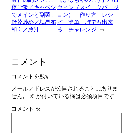
夜ご飯／キャベツ
ウィン（スイーツバージ
でメインと副菜。
ョン） 作り方 レシ
野菜炒め／塩昆布
ピ 簡単 誰でも出来
和え／豚汁
る チャレンジ
→
コメント
コメントを残す
メールアドレスが公開されることはありま
せん。
※
が付いている欄は必須項目です
コメント
※