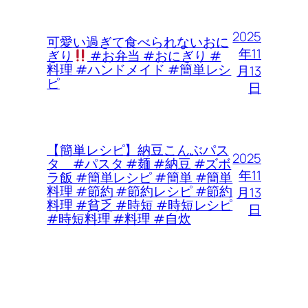
2025
可愛い過ぎて食べられないおに
年11
ぎり
#お弁当 #おにぎり #
料理 #ハンドメイド #簡単レシ
月13
ピ
日
【簡単レシピ】納豆こんぶパス
2025
タ #パスタ #麺 #納豆 #ズボ
年11
ラ飯 #簡単レシピ #簡単 #簡単
料理 #節約 #節約レシピ #節約
月13
料理 #貧乏 #時短 #時短レシピ
日
#時短料理 #料理 #自炊