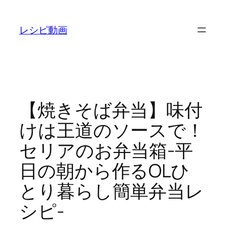
内
容
レシピ動画
を
ス
キ
ッ
プ
【焼きそば弁当】味付
けは王道のソースで！
セリアのお弁当箱-平
日の朝から作るOLひ
とり暮らし簡単弁当レ
シピ-