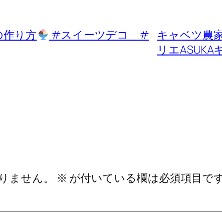
の作り方
#スイーツデコ #
キャベツ農
リエASUK
りません。
※
が付いている欄は必須項目で