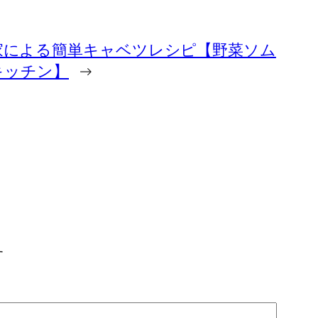
家による簡単キャベツレシピ【野菜ソム
Aキッチン】
→
す