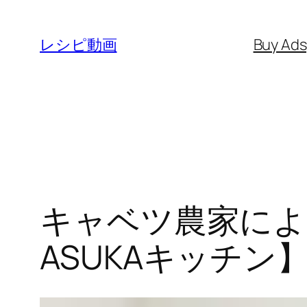
内
容
レシピ動画
Buy Ad
を
ス
キ
ッ
プ
キャベツ農家によ
ASUKAキッチン