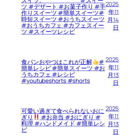
スイツ。 #スイー
2025
ツ #デザート #お菓子作り #手
年11
作りスイーツ #簡単スイーツ#
時短スイーツ #おうちスイーツ
月14
#おうちカフェ #カフェスイー
日
ツ #スイーツレシピ
2025
食パンおやつはこれが正解
#
年11
簡単レシピ #簡単スイーツ #お
うちカフェ #レシピ
月13
#youtubeshorts #shorts
日
2025
可愛い過ぎて食べられないおに
年11
ぎり
#お弁当 #おにぎり #
料理 #ハンドメイド #簡単レシ
月13
ピ
日