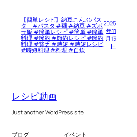
【簡単レシピ】納豆こんぶパス
2025
タ #パスタ #麺 #納豆 #ズボ
年11
ラ飯 #簡単レシピ #簡単 #簡単
料理 #節約 #節約レシピ #節約
月13
料理 #貧乏 #時短 #時短レシピ
日
#時短料理 #料理 #自炊
レシピ動画
Just another WordPress site
ブログ
イベント