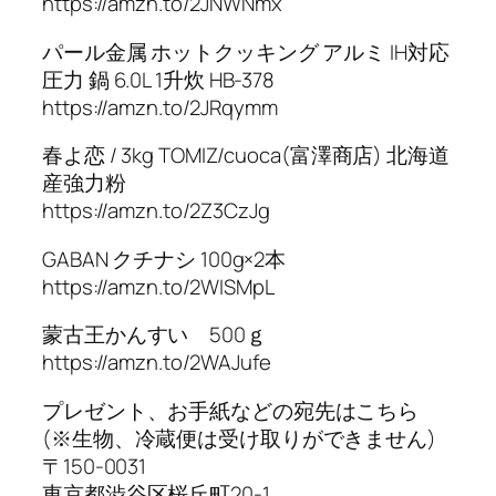
https://amzn.to/2JNWNmx
パール金属 ホットクッキング アルミ IH対応
圧力 鍋 6.0L 1升炊 HB-378
https://amzn.to/2JRqymm
春よ恋 / 3kg TOMIZ/cuoca(富澤商店) 北海道
産強力粉
https://amzn.to/2Z3CzJg
GABAN クチナシ 100g×2本
https://amzn.to/2WISMpL
蒙古王かんすい 500ｇ
https://amzn.to/2WAJufe
プレゼント、お手紙などの宛先はこちら
(※生物、冷蔵便は受け取りができません)
〒150-0031
東京都渋谷区桜丘町20-1