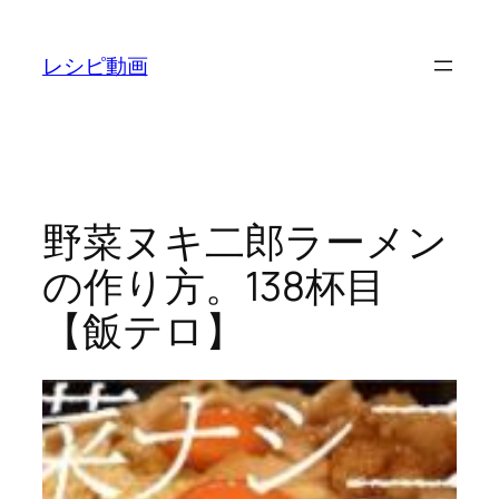
内
容
レシピ動画
を
ス
キ
ッ
プ
野菜ヌキ二郎ラーメン
の作り方。138杯目
【飯テロ】