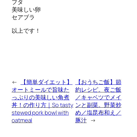
ブタ
美味しい卵
セアブラ
以上です！
←
【簡単ダイエット】
【おうちご飯】節
オートミールで旨味た
約レシピ。夜ご飯
っぷりの美味しい角煮
／キャベツでメイ
丼！の作り方｜So tasty
ンと副菜。野菜炒
stewed pork bowl with
め／塩昆布和え／
oatmeal
豚汁
→