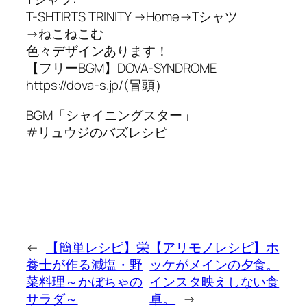
T-SHTIRTS TRINITY →Home→Tシャツ
→ねこねこむ
色々デザインあります！
【フリーBGM】DOVA-SYNDROME
https://dova-s.jp/(冒頭）
BGM「シャイニングスター」
#リュウジのバズレシピ
←
【簡単レシピ】栄
【アリモノレシピ】ホ
養士が作る減塩・野
ッケがメインの夕食。
菜料理～かぼちゃの
インスタ映えしない食
サラダ～
卓。
→