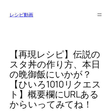
内
容
レシピ動画
を
ス
キ
ッ
プ
【再現レシピ】伝説の
スタ丼の作り方、本日
の晩御飯にいかが？
【ひいろ1010リクエス
ト】概要欄にURLある
からいってみてね！