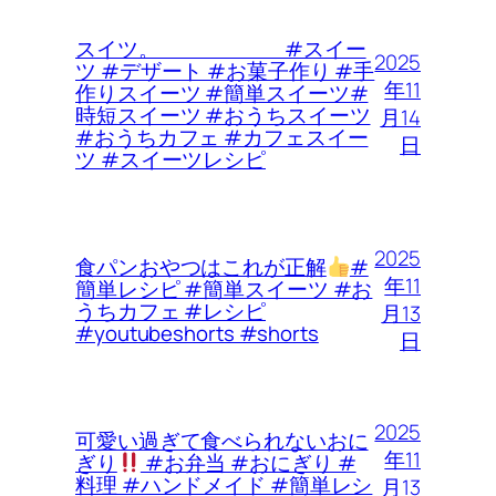
スイツ。 #スイー
2025
ツ #デザート #お菓子作り #手
年11
作りスイーツ #簡単スイーツ#
時短スイーツ #おうちスイーツ
月14
#おうちカフェ #カフェスイー
日
ツ #スイーツレシピ
2025
食パンおやつはこれが正解
#
年11
簡単レシピ #簡単スイーツ #お
うちカフェ #レシピ
月13
#youtubeshorts #shorts
日
2025
可愛い過ぎて食べられないおに
年11
ぎり
#お弁当 #おにぎり #
料理 #ハンドメイド #簡単レシ
月13