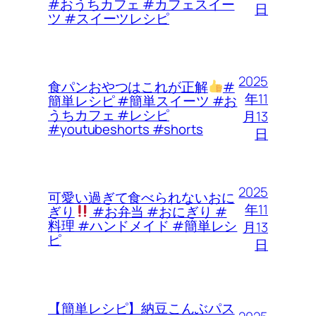
#おうちカフェ #カフェスイー
日
ツ #スイーツレシピ
2025
食パンおやつはこれが正解
#
年11
簡単レシピ #簡単スイーツ #お
うちカフェ #レシピ
月13
#youtubeshorts #shorts
日
2025
可愛い過ぎて食べられないおに
年11
ぎり
#お弁当 #おにぎり #
料理 #ハンドメイド #簡単レシ
月13
ピ
日
【簡単レシピ】納豆こんぶパス