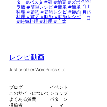
2025
タ #パスタ #麺 #納豆 #ズボ
年11
ラ飯 #簡単レシピ #簡単 #簡単
料理 #節約 #節約レシピ #節約
月13
料理 #貧乏 #時短 #時短レシピ
日
#時短料理 #料理 #自炊
レシピ動画
Just another WordPress site
ブログ
イベント
このサイトについて
ショップ
よくある質問
パターン
投稿者
テーマ