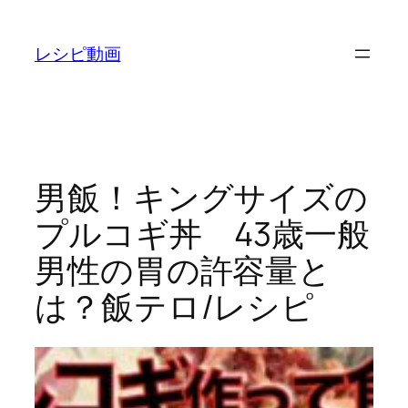
内
容
レシピ動画
を
ス
キ
ッ
プ
男飯！キングサイズの
プルコギ丼 43歳一般
男性の胃の許容量と
は？飯テロ/レシピ