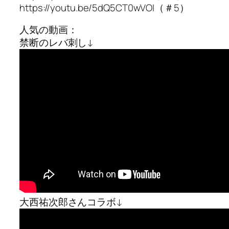
https://youtu.be/5dQ5CT0wVOI（＃5）
人気の動画：
禁断のレバ刺し↓
大西祐次郎さんコラボ↓