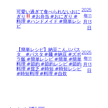
2025
可愛い過ぎて食べられないおに
年11
ぎり
#お弁当 #おにぎり #
料理 #ハンドメイド #簡単レシ
月13
ピ
日
【簡単レシピ】納豆こんぶパス
2025
タ #パスタ #麺 #納豆 #ズボ
年11
ラ飯 #簡単レシピ #簡単 #簡単
料理 #節約 #節約レシピ #節約
月13
料理 #貧乏 #時短 #時短レシピ
日
#時短料理 #料理 #自炊