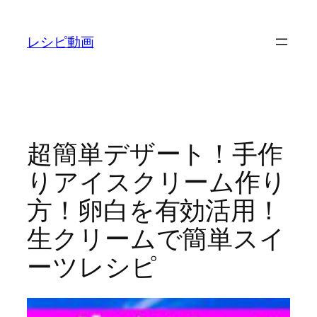
内
容
レシピ動画
を
ス
キ
ッ
プ
超簡単デザート！手作
りアイスクリーム作り
方！卵白を有効活用！
生クリームで簡単スイ
ーツレシピ