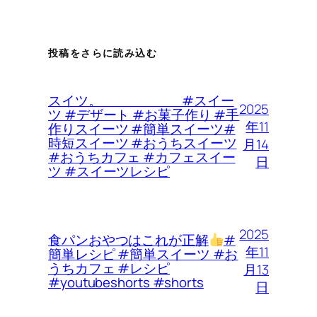
投稿をさらに読み込む
スイツ。 #スイー
2025
ツ #デザート #お菓子作り #手
年11
作りスイーツ #簡単スイーツ#
時短スイーツ #おうちスイーツ
月14
#おうちカフェ #カフェスイー
日
ツ #スイーツレシピ
2025
食パンおやつはこれが正解
#
年11
簡単レシピ #簡単スイーツ #お
うちカフェ #レシピ
月13
#youtubeshorts #shorts
日