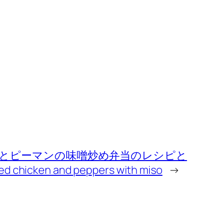
とピーマンの味噌炒め弁当のレシピと
chicken and peppers with miso
→