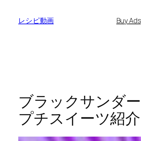
内
容
レシピ動画
Buy Ad
を
ス
キ
ッ
プ
ブラックサンダー
プチスイーツ紹介