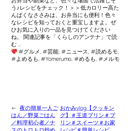
お弁当や副菜など、色々な場面で活躍しそ
う♪レシピをチェック！＞＞低カロリー高た
んぱくなささみは、お弁当にも便利！色々
なレシピを知っておくと重宝しますよ。ぜ
ひお気に入りの一品を見つけてください
ね。 関連記事を「くらしのアンテナ」で読
む …
#グルメ, #芸能, #ニュース, #読めるモ,
#よめるも, #Yomerumo, #めるも, #メルモ
←
夜の簡単一人ご
おかみvlog【クッキン
はん／野菜ごはん
グ】＃王道プリン＃プ
／料理初心者／ナ
リン＃スイーツ＃お家
スのトロトロ炒め
レシピ＃簡単レシピ