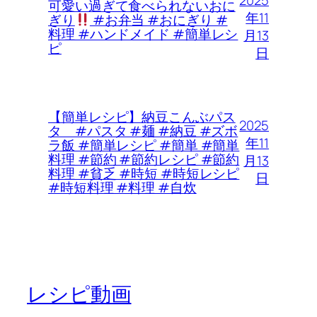
2025
可愛い過ぎて食べられないおに
年11
ぎり
#お弁当 #おにぎり #
料理 #ハンドメイド #簡単レシ
月13
ピ
日
【簡単レシピ】納豆こんぶパス
2025
タ #パスタ #麺 #納豆 #ズボ
年11
ラ飯 #簡単レシピ #簡単 #簡単
料理 #節約 #節約レシピ #節約
月13
料理 #貧乏 #時短 #時短レシピ
日
#時短料理 #料理 #自炊
レシピ動画