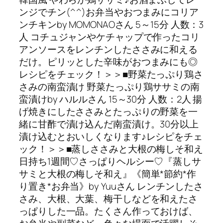
ンジでチン(^^)お弁当やおつまみにコリア
ンチキンby MOMONAOさん 5～15分 人数：3
人 コチュジャンやケチャップで作ったコリ
アンソースをレンチンしたささみに和える
だけ。ピリッとした辛味がおつまみにも◎
レシピをチェック！＞＞■野菜たっぷり鶏さ
さみの南蛮漬け 野菜たっぷり鶏ササミの南
蛮漬けby ハルルさん 15～30分 人数：2人 揚
げ焼きにしたささみとたっぷりの野菜を一
緒に甘酢で漬け込んだ南蛮漬け。30分以上
漬け込むとおいしくなります♪レシピをチェ
ック！＞＞■蒸しささみと大根の梅しそ和え
日持ち1週間♡さっぱりヘルシー♡『蒸しサ
サミと大根の梅しそ和え』《簡単*節約*作
り置き*お弁当》by Yuuさん レンチンしたさ
さみ、大根、大葉、梅干しなどを和えたさ
っぱりした一品。たくさん作っておけば、