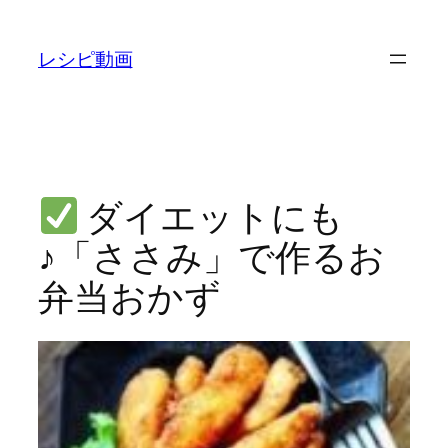
内
容
レシピ動画
を
ス
キ
ッ
プ
ダイエットにも
♪「ささみ」で作るお
弁当おかず