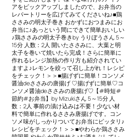
アをピックアップしましたので、お弁当の
レパートリーを広げてみてくださいね♪■鶏
ささみの明太子巻き おかずにおつまみにお
弁当に♪あっという間にできて簡単おいしい
♪鶏ささみの明太子巻きby うりぼうさん 5～
15分 人数：2人 開いたささみに、大葉と明
太子を巻いて焼いたら完成！さらに簡単に
作れるレンジ加熱の作り方も紹介されてい
ますよ♪レモンを絞って召し上がれ！レシピ
をチェック！＞＞■揚げずに簡単！コンソメ
醤油deささみの唐揚げ ♡揚げずに簡単♡コ
ンソメ醤油deささみの唐揚げ♡【#時短#
節約#お弁当】by Mizukiさん 5～15分 人
数：2人 事前の漬け込みは不要！少ない材
料で簡単に作れるささみ唐揚げです。コン
ソメ味がしっかりついてお弁当にピッタリ♪
レシピをチェック！＞＞■やわらか鶏ささみ
韓国風 やわらか鶏ササミ♪お酒まぶしてレ