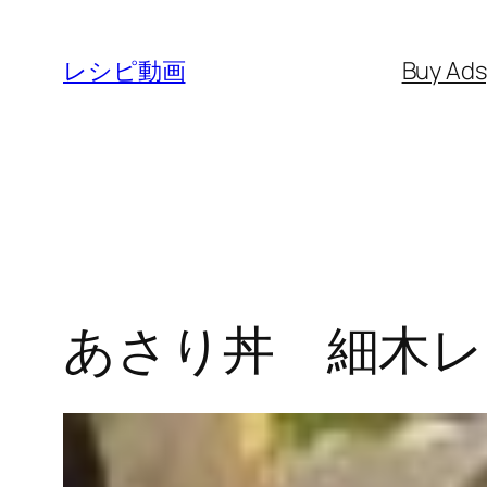
内
容
レシピ動画
Buy Ad
を
ス
キ
ッ
プ
あさり丼 細木レ