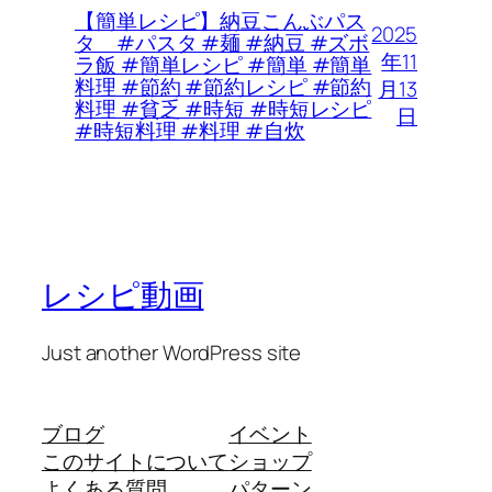
【簡単レシピ】納豆こんぶパス
2025
タ #パスタ #麺 #納豆 #ズボ
年11
ラ飯 #簡単レシピ #簡単 #簡単
料理 #節約 #節約レシピ #節約
月13
料理 #貧乏 #時短 #時短レシピ
日
#時短料理 #料理 #自炊
レシピ動画
Just another WordPress site
ブログ
イベント
このサイトについて
ショップ
よくある質問
パターン