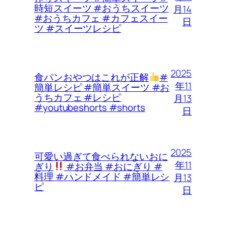
時短スイーツ #おうちスイーツ
月14
#おうちカフェ #カフェスイー
日
ツ #スイーツレシピ
2025
食パンおやつはこれが正解
#
年11
簡単レシピ #簡単スイーツ #お
うちカフェ #レシピ
月13
#youtubeshorts #shorts
日
2025
可愛い過ぎて食べられないおに
年11
ぎり
#お弁当 #おにぎり #
料理 #ハンドメイド #簡単レシ
月13
ピ
日