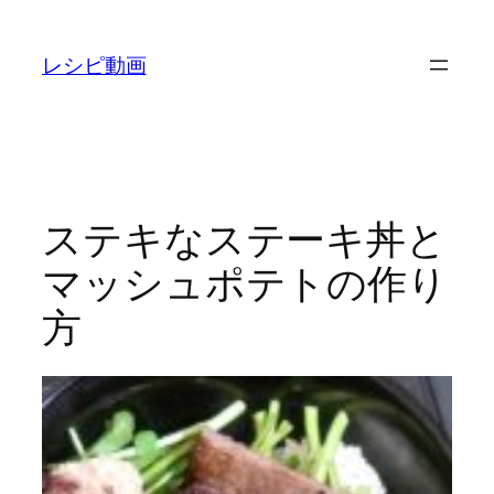
内
容
レシピ動画
を
ス
キ
ッ
プ
ステキなステーキ丼と
マッシュポテトの作り
方