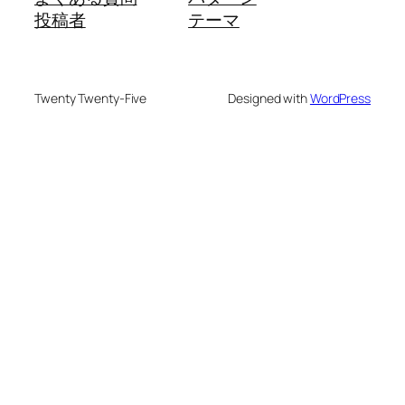
投稿者
テーマ
Twenty Twenty-Five
Designed with
WordPress