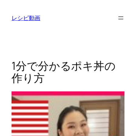
内
容
レシピ動画
を
ス
キ
ッ
プ
1分で分かるポキ丼の
作り方