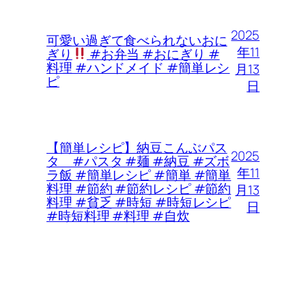
2025
可愛い過ぎて食べられないおに
年11
ぎり
#お弁当 #おにぎり #
料理 #ハンドメイド #簡単レシ
月13
ピ
日
【簡単レシピ】納豆こんぶパス
2025
タ #パスタ #麺 #納豆 #ズボ
年11
ラ飯 #簡単レシピ #簡単 #簡単
料理 #節約 #節約レシピ #節約
月13
料理 #貧乏 #時短 #時短レシピ
日
#時短料理 #料理 #自炊