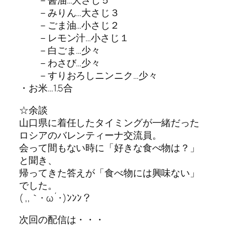
－醤油…大さじ５
－みりん…大さじ３
－ごま油…小さじ２
－レモン汁…小さじ１
－白ごま…少々
－わさび…少々
－すりおろしニンニク…少々
・お米…1.5合
☆余談
山口県に着任したタイミングが一緒だった
ロシアのバレンティーナ交流員。
会って間もない時に「好きな食べ物は？」
と聞き、
帰ってきた答えが「食べ物には興味ない」
でした。
( ,,｀･ ω´･)ﾝﾝﾝ？
次回の配信は・・・