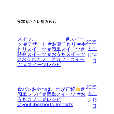
投稿をさらに読み込む
スイツ。 #スイー
2025
ツ #デザート #お菓子作り #手
年11
作りスイーツ #簡単スイーツ#
時短スイーツ #おうちスイーツ
月14
#おうちカフェ #カフェスイー
日
ツ #スイーツレシピ
2025
食パンおやつはこれが正解
#
年11
簡単レシピ #簡単スイーツ #お
うちカフェ #レシピ
月13
#youtubeshorts #shorts
日