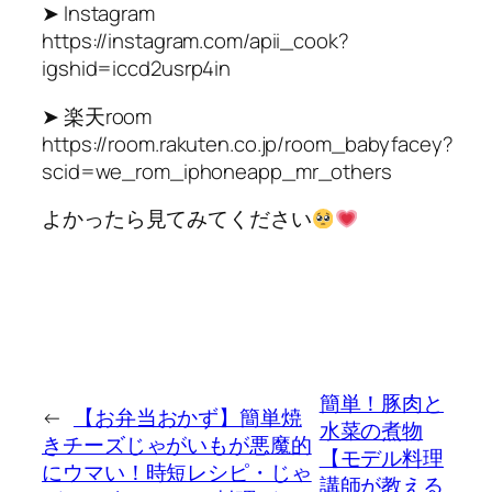
➤ Instagram
https://instagram.com/apii_cook?
igshid=iccd2usrp4in
➤ 楽天room
https://room.rakuten.co.jp/room_babyfacey?
scid=we_rom_iphoneapp_mr_others
よかったら見てみてください
簡単！豚肉と
←
【お弁当おかず】簡単焼
水菜の煮物
きチーズじゃがいもが悪魔的
【モデル料理
にウマい！時短レシピ・じゃ
講師が教える