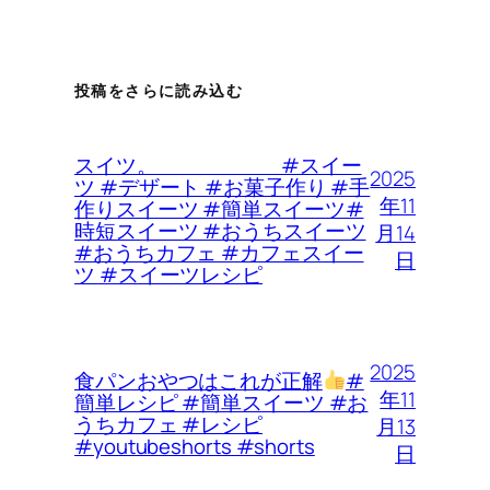
投稿をさらに読み込む
スイツ。 #スイー
2025
ツ #デザート #お菓子作り #手
年11
作りスイーツ #簡単スイーツ#
時短スイーツ #おうちスイーツ
月14
#おうちカフェ #カフェスイー
日
ツ #スイーツレシピ
2025
食パンおやつはこれが正解
#
年11
簡単レシピ #簡単スイーツ #お
うちカフェ #レシピ
月13
#youtubeshorts #shorts
日