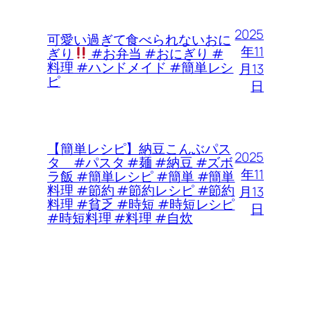
2025
可愛い過ぎて食べられないおに
年11
ぎり
#お弁当 #おにぎり #
料理 #ハンドメイド #簡単レシ
月13
ピ
日
【簡単レシピ】納豆こんぶパス
2025
タ #パスタ #麺 #納豆 #ズボ
年11
ラ飯 #簡単レシピ #簡単 #簡単
料理 #節約 #節約レシピ #節約
月13
料理 #貧乏 #時短 #時短レシピ
日
#時短料理 #料理 #自炊