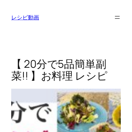
内
容
レシピ動画
を
ス
キ
ッ
プ
【 20分で5品簡単副
菜!! 】お料理 レシピ