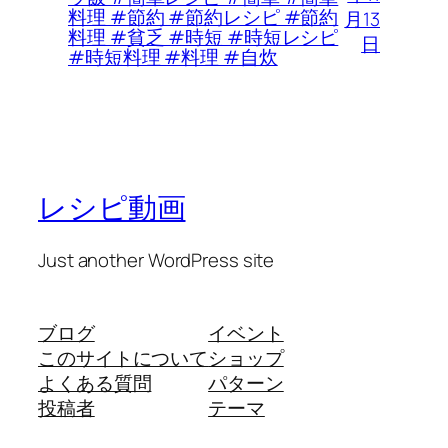
料理 #節約 #節約レシピ #節約
月13
料理 #貧乏 #時短 #時短レシピ
日
#時短料理 #料理 #自炊
レシピ動画
Just another WordPress site
ブログ
イベント
このサイトについて
ショップ
よくある質問
パターン
投稿者
テーマ