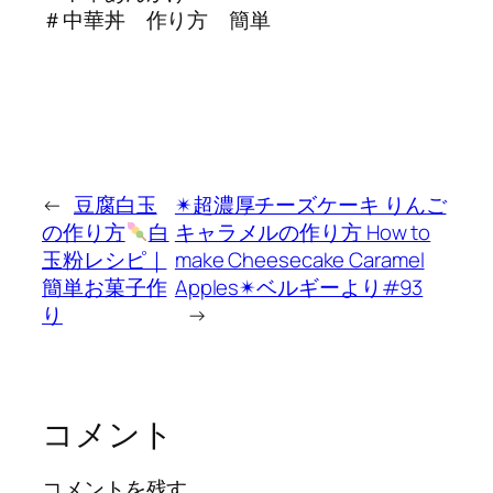
＃中華丼 作り方 簡単
←
豆腐白玉
✴︎超濃厚チーズケーキ りんご
の作り方
白
キャラメルの作り方 How to
玉粉レシピ｜
make Cheesecake Caramel
簡単お菓子作
Apples✴︎ベルギーより#93
り
→
コメント
コメントを残す