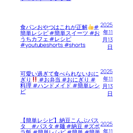
2025
食パンおやつはこれが正解
#
年11
簡単レシピ #簡単スイーツ #お
うちカフェ #レシピ
月13
#youtubeshorts #shorts
日
2025
可愛い過ぎて食べられないおに
年11
ぎり
#お弁当 #おにぎり #
料理 #ハンドメイド #簡単レシ
月13
ピ
日
【簡単レシピ】納豆こんぶパス
2025
タ #パスタ #麺 #納豆 #ズボ
年11
ラ飯 #簡単レシピ #簡単 #簡単