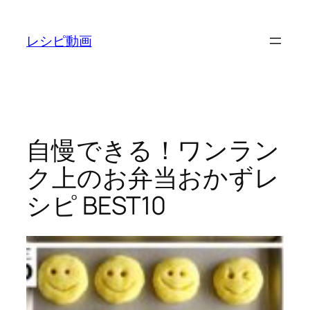
内
容
レシピ動画
を
ス
キ
ッ
プ
自慢できる！ワンラン
ク上のお弁当おかずレ
シピ BEST10