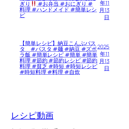
年11
ぎり
#お弁当 #おにぎり #
料理 #ハンドメイド #簡単レシ
月13
ピ
日
【簡単レシピ】納豆こんぶパス
2025
タ #パスタ #麺 #納豆 #ズボ
年11
ラ飯 #簡単レシピ #簡単 #簡単
料理 #節約 #節約レシピ #節約
月13
料理 #貧乏 #時短 #時短レシピ
日
#時短料理 #料理 #自炊
レシピ動画