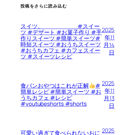
投稿をさらに読み込む
スイツ。 #スイー
2025
ツ #デザート #お菓子作り #手
年11
作りスイーツ #簡単スイーツ#
時短スイーツ #おうちスイーツ
月14
#おうちカフェ #カフェスイー
日
ツ #スイーツレシピ
2025
食パンおやつはこれが正解
#
年11
簡単レシピ #簡単スイーツ #お
うちカフェ #レシピ
月13
#youtubeshorts #shorts
日
2025
可愛い過ぎて食べられないおに