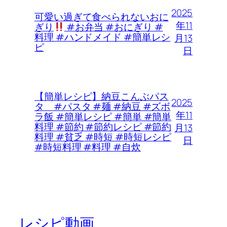
2025
可愛い過ぎて食べられないおに
年11
ぎり
#お弁当 #おにぎり #
料理 #ハンドメイド #簡単レシ
月13
ピ
日
【簡単レシピ】納豆こんぶパス
2025
タ #パスタ #麺 #納豆 #ズボ
年11
ラ飯 #簡単レシピ #簡単 #簡単
料理 #節約 #節約レシピ #節約
月13
料理 #貧乏 #時短 #時短レシピ
日
#時短料理 #料理 #自炊
レシピ動画