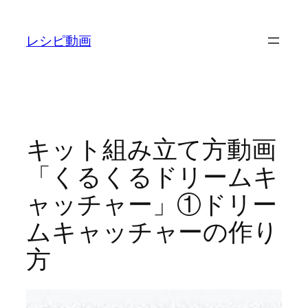
内
容
レシピ動画
を
ス
キ
ッ
プ
キット組み立て方動画
「くるくるドリームキ
ャッチャー」①ドリー
ムキャッチャーの作り
方