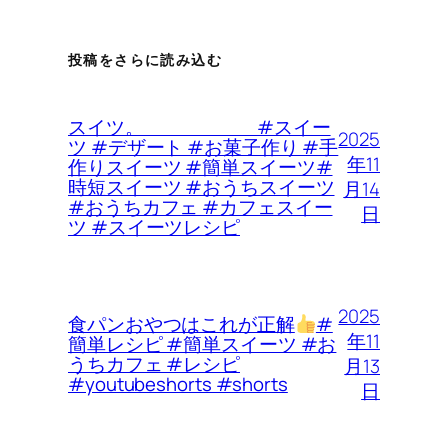
投稿をさらに読み込む
スイツ。 #スイー
2025
ツ #デザート #お菓子作り #手
年11
作りスイーツ #簡単スイーツ#
時短スイーツ #おうちスイーツ
月14
#おうちカフェ #カフェスイー
日
ツ #スイーツレシピ
2025
食パンおやつはこれが正解
#
年11
簡単レシピ #簡単スイーツ #お
うちカフェ #レシピ
月13
#youtubeshorts #shorts
日