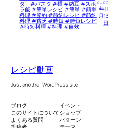
2025
タ #パスタ #麺 #納豆 #ズボ
年11
ラ飯 #簡単レシピ #簡単 #簡単
料理 #節約 #節約レシピ #節約
月13
料理 #貧乏 #時短 #時短レシピ
日
#時短料理 #料理 #自炊
レシピ動画
Just another WordPress site
ブログ
イベント
このサイトについて
ショップ
よくある質問
パターン
投稿者
テーマ