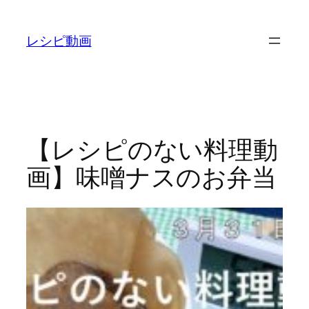
内
容
レシピ動画
を
ス
キ
ッ
プ
【レシピのない料理動
画】味噌ナスのお弁当