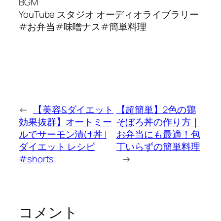
BGM
YouTube スタジオ オーディオライブラリー
#お弁当#味噌ナス#簡単料理
←
【美容&ダイエット
【超簡単】2色の鶏
効果抜群】オートミー
そぼろ丼の作り方｜
ルでサーモン漬け丼 |
お弁当にも最適！包
ダイエット レシピ
丁いらずの簡単料理
#shorts
→
コメント