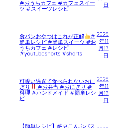
#おうちカフェ #カフェスイー
日
ツ #スイーツレシピ
2025
食パンおやつはこれが正解
#
年11
簡単レシピ #簡単スイーツ #お
うちカフェ #レシピ
月13
#youtubeshorts #shorts
日
2025
可愛い過ぎて食べられないおに
年11
ぎり
#お弁当 #おにぎり #
料理 #ハンドメイド #簡単レシ
月13
ピ
日
【簡単レシピ】納豆こんぶパス