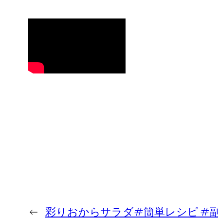
←
彩りおからサラダ#簡単レシピ #副