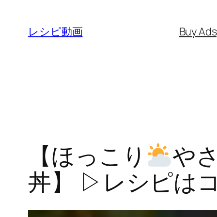
内
容
レシピ動画
Buy Ad
を
ス
キ
ッ
プ
【ほっこり
や
丼】 ▷レシピは