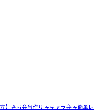
】 #お弁当作り #キャラ弁 #簡単レ