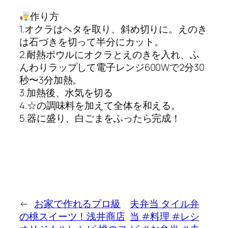
作り方
1.オクラはヘタを取り、斜め切りに。えのき
は石づきを切って半分にカット。
2.耐熱ボウルにオクラとえのきを入れ、ふ
んわりラップして電子レンジ600Wで2分30
秒〜3分加熱。
3.加熱後、水気を切る
4.☆の調味料を加えて全体を和える。
5.器に盛り、白ごまをふったら完成！
←
お家で作れるプロ級
夫弁当 タイル弁
の桃スイーツ！浅井商店
当 #料理 #レシ