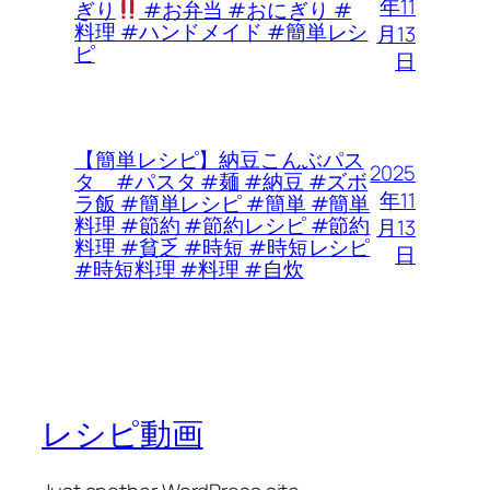
年11
ぎり
#お弁当 #おにぎり #
料理 #ハンドメイド #簡単レシ
月13
ピ
日
【簡単レシピ】納豆こんぶパス
2025
タ #パスタ #麺 #納豆 #ズボ
年11
ラ飯 #簡単レシピ #簡単 #簡単
料理 #節約 #節約レシピ #節約
月13
料理 #貧乏 #時短 #時短レシピ
日
#時短料理 #料理 #自炊
レシピ動画