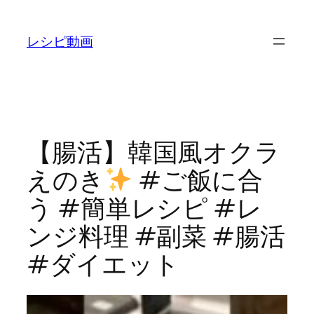
内
容
レシピ動画
を
ス
キ
ッ
プ
【腸活】韓国風オクラ
えのき
#ご飯に合
う #簡単レシピ #レ
ンジ料理 #副菜 #腸活
#ダイエット