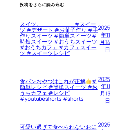
投稿をさらに読み込む
スイツ。 #スイー
2025
ツ #デザート #お菓子作り #手
年11
作りスイーツ #簡単スイーツ#
時短スイーツ #おうちスイーツ
月14
#おうちカフェ #カフェスイー
日
ツ #スイーツレシピ
2025
食パンおやつはこれが正解
#
年11
簡単レシピ #簡単スイーツ #お
うちカフェ #レシピ
月13
#youtubeshorts #shorts
日
2025
可愛い過ぎて食べられないおに