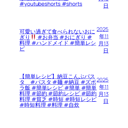
#youtubeshorts #shorts
日
2025
可愛い過ぎて食べられないおに
年11
ぎり
#お弁当 #おにぎり #
料理 #ハンドメイド #簡単レシ
月13
ピ
日
【簡単レシピ】納豆こんぶパス
2025
タ #パスタ #麺 #納豆 #ズボ
年11
ラ飯 #簡単レシピ #簡単 #簡単
料理 #節約 #節約レシピ #節約
月13
料理 #貧乏 #時短 #時短レシピ
日
#時短料理 #料理 #自炊