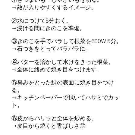
→熱が入りやすくするイメージ。
②水につけて5分おく。
→浸ける間にきのこを準備。
③きのこを手でバラして根菜を600W 5分。
→石づきをとってバラバラに。
④バターを溶かして水けをきった根菜。
→全体に絡めて焼き目をつけます。
⑤臭みをとった鮭の表面に焼き目をつけ
る。
→キッチンペーパーで拭いてハサミでカッ
ト。
⑥皮からパリッと全体を炒める。
→皮目から焼くと香ばしさ◎