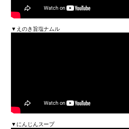
▼えのき旨塩ナムル
▼にんじんスープ