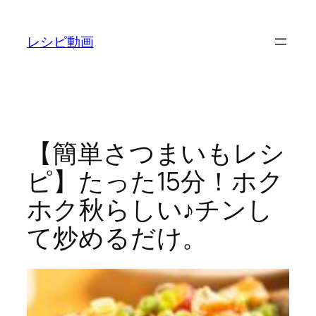
内
容
レシピ動画
を
ス
キ
ッ
プ
【簡単さつまいもレシ
ピ】たった15分！ホク
ホク秋らしい♪チンし
て炒めるだけ。