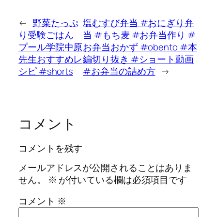
←
野菜たっぷ
塩むすび弁当 #おにぎり弁
り受験ごはん
当 #もち麦 #お弁当作り #
プール学院中原
お弁当おかず #obento #本
先生おすすめレ
編切り抜き #ショート動画
シピ #shorts
#お弁当の詰め方
→
コメント
コメントを残す
メールアドレスが公開されることはありま
せん。
※
が付いている欄は必須項目です
コメント
※