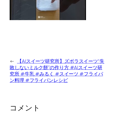
←
【AIスイーツ研究所】ズボラスイーツ“失
敗しないミルク餅”の作り方 #AIスイーツ研
究所 #牛乳 #みるく #スイーツ #フライパ
ン料理 #フライパンレシピ
コメント