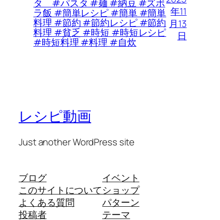
タ #パスタ #麺 #納豆 #ズボ
年11
ラ飯 #簡単レシピ #簡単 #簡単
料理 #節約 #節約レシピ #節約
月13
料理 #貧乏 #時短 #時短レシピ
日
#時短料理 #料理 #自炊
レシピ動画
Just another WordPress site
ブログ
イベント
このサイトについて
ショップ
よくある質問
パターン
投稿者
テーマ