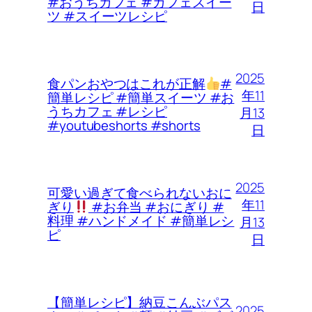
#おうちカフェ #カフェスイー
日
ツ #スイーツレシピ
2025
食パンおやつはこれが正解
#
年11
簡単レシピ #簡単スイーツ #お
うちカフェ #レシピ
月13
#youtubeshorts #shorts
日
2025
可愛い過ぎて食べられないおに
年11
ぎり
#お弁当 #おにぎり #
料理 #ハンドメイド #簡単レシ
月13
ピ
日
【簡単レシピ】納豆こんぶパス
2025