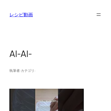
内
容
レシピ動画
を
ス
キ
ッ
プ
AI-AI-
執筆者:
カテゴリ: