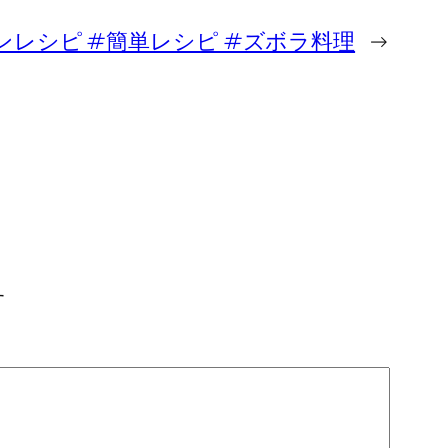
レシピ #簡単レシピ #ズボラ料理
→
す