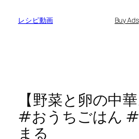
内
容
レシピ動画
Buy Ad
を
ス
キ
ッ
プ
【野菜と卵の中華ス
#おうちごはん #co
まる