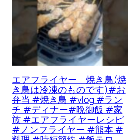
エアフライヤー 焼き鳥(焼
き鳥は冷凍のものです)#お
弁当 #焼き鳥 #vlog #ラン
チ #ディナー#晩御飯 #家
族 #エアフライヤーレシピ
#ノンフライヤー #熊本 #
料理 #時短節約 #飯テロ