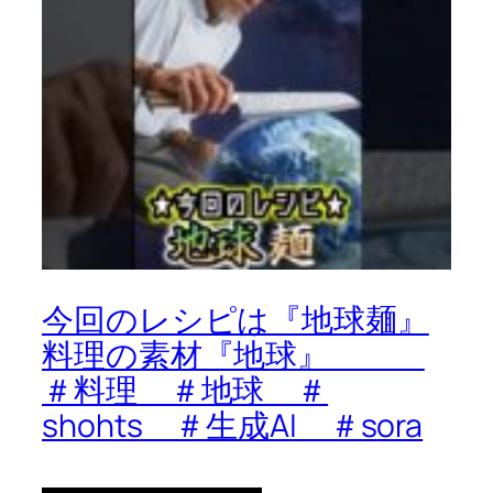
今回のレシピは『地球麺』
料理の素材『地球』
＃料理 ＃地球 ＃
shohts ＃生成AI ＃sora