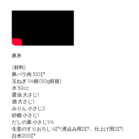
豚丼
(材料)
豚バラ肉 100㌘
玉ねぎ 1/4個(50g前後)
水 50cc
醤油 大さじ1
酒 大さじ1
みりん 小さじ2
砂糖 小さじ1
だしの素 小さじ1/4
生姜のすりおろし 4㌘(煮込み用2㌘、仕上げ用2㌘)
白米200㌘