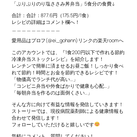
「ぷりぷりのり塩ささみ丼弁当」5食分の食費↓
合計：合計：877.6円（175.5円/1食）
レシピの詳細はコメント欄へ！
＿＿＿＿＿＿＿＿＿＿
愛用品はプロフ(@ei_gohann)リンクの楽天roomへ
このアカウントでは、『1食200円以下で作れる節約
冷凍弁当ストックレシピ』を紹介します！
レンチンで簡単に済ませるお昼ご飯！しっかり食べ
れて節約！時間とお金を節約できるレシピです！
「物価高でランチ代が高い…」
「コンビニ弁当や外食ばかりで健康も心配…」
「毎朝弁当を作るのは面倒くさい…」
そんな方に向けて有益な情報を発信していきます！
ストーリーでは、現役病院薬剤師による健康情報も
合わせて発信します！
フォローしていただけると嬉しいです
気軽にコメント、質問してください！