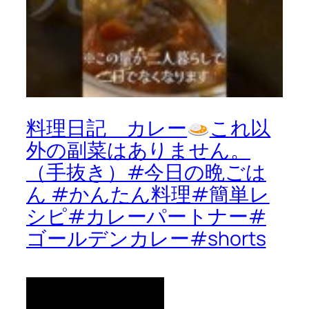
料理日記 カレー
これ以
外の副菜はありません。
（手抜き）#今日の晩ごは
ん #かんたん料理#簡単レ
シピ#カレーパートナー#
ゴールデンカレー#shorts