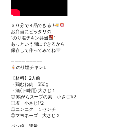
３０分で４品できる!!
お弁当にピッタリの
“のり塩チキン弁当
”
あっという間にできるから
保存して作ってみてね
————————–
のり塩チキン↓
【材料】2人前
・鶏むね肉 350g
・酒(下味用) 大さじ１
◎ 鶏がらスープの素 小さじ1/2
◎塩 小さじ1/2
◎ニンニク １センチ
◎マヨネーズ 大さじ２
パン粉 適量