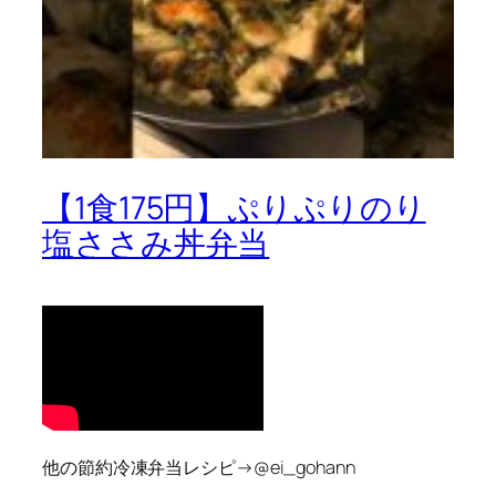
【1食175円】ぷりぷりのり
塩ささみ丼弁当
他の節約冷凍弁当レシピ→@ei_gohann