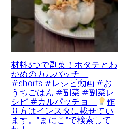
材料3つで副菜！ホタテとわ
かめのカルパッチョ
#shorts #レシピ動画 #お
うちごはん #副菜 #副菜レ
シピ #カルパッチョ
作
り方はインスタに載せてい
ます。”まにこ”で検索して