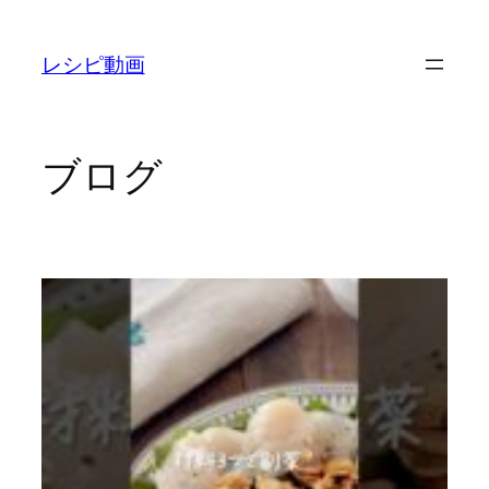
内
容
レシピ動画
を
ス
キ
ッ
ブログ
プ