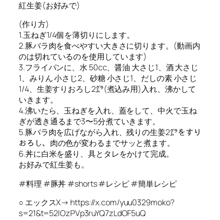
紅生姜(お好みで)
(作り方)
1.玉ねぎ1/4個を薄切りにします。
2.豚バラ肉を食べやすい大きさに切ります。(動画内
のは切れているのを使用しています)
3.フライパンに、水 50cc、醤油 大さじ1、酒 大さじ
1、みりん 小さじ2、砂糖 小さじ1、だしの素 小さじ
1/4、生姜すりおろし2㌘(煮込み用)入れ、沸かして
いきます。
4.沸いたら、玉ねぎを入れ、蓋をして、中火で玉ね
ぎが透き通るまで3〜5分煮ていきます。
5.豚バラ肉を広げながら入れ、残りの生姜2㌘をすり
おろし、肉の色が変わるまでサッと煮ます。
6.丼に白米を盛り、具とタレをかけて完成。
お好みで紅生姜も。
#料理 #豚丼 #shorts #レシピ #簡単レシピ
○ エックスX→ https://x.com/yuu0329moko?
s=21&t=52lOzPVp3ruYQ7zLdOF5uQ