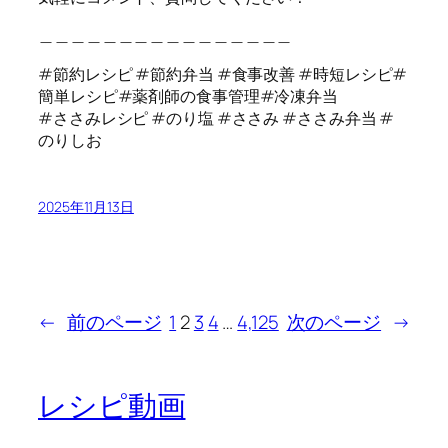
＿＿＿＿＿＿＿＿＿＿＿＿＿＿＿＿
#節約レシピ #節約弁当 #食事改善 #時短レシピ#
簡単レシピ#薬剤師の食事管理#冷凍弁当
#ささみレシピ #のり塩 #ささみ #ささみ弁当 #
のりしお
2025年11月13日
←
前のページ
1
2
3
4
…
4,125
次のページ
→
レシピ動画