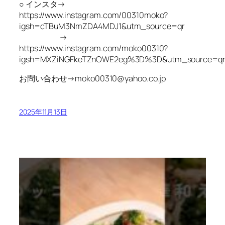
○ インスタ→
https://www.instagram.com/00310moko?
igsh=cTBuM3NmZDA4MDJ1&utm_source=qr
→
https://www.instagram.com/moko00310?
igsh=MXZiNGFkeTZnOWE2eg%3D%3D&utm_source=q
お問い合わせ→moko00310@yahoo.co.jp
2025年11月13日