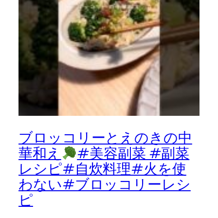
ブロッコリーとえのきの中
華和え
#美容副菜 #副菜
レシピ#自炊料理#火を使
わない#ブロッコリーレシ
ピ