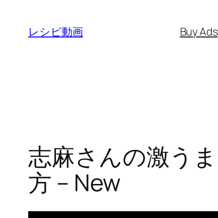
内
容
レシピ動画
Buy Ad
を
ス
キ
ッ
プ
志麻さんの激うま
方 – New