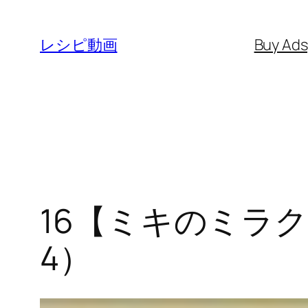
内
容
レシピ動画
Buy Ad
を
ス
キ
ッ
プ
16【ミキのミラ
4）