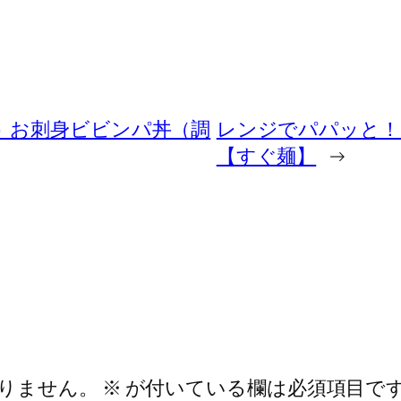
 お刺身ビビンパ丼（調
レンジでパパッと！
【すぐ麺】
→
りません。
※
が付いている欄は必須項目で