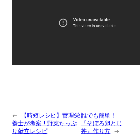
←
【時短レシピ】菅理栄
誰でも簡単！
養士が考案！野菜たっぷ
『そぼろ卵とじ
り献立レシピ
丼』作り方
→