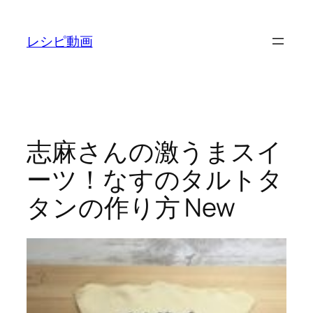
内
容
レシピ動画
を
ス
キ
ッ
プ
志麻さんの激うまスイ
ーツ！なすのタルトタ
タンの作り方 New