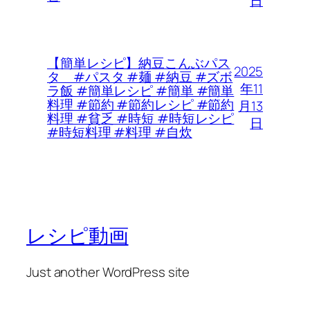
日
【簡単レシピ】納豆こんぶパス
2025
タ #パスタ #麺 #納豆 #ズボ
年11
ラ飯 #簡単レシピ #簡単 #簡単
料理 #節約 #節約レシピ #節約
月13
料理 #貧乏 #時短 #時短レシピ
日
#時短料理 #料理 #自炊
レシピ動画
Just another WordPress site