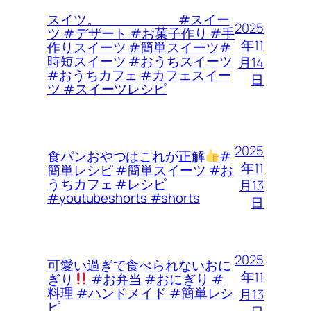
スイツ。 #スイー
2025
ツ #デザート #お菓子作り #手
年11
作りスイーツ #簡単スイーツ#
時短スイーツ #おうちスイーツ
月14
#おうちカフェ #カフェスイー
日
ツ #スイーツレシピ
2025
食パンおやつはこれが正解
#
年11
簡単レシピ #簡単スイーツ #お
うちカフェ #レシピ
月13
#youtubeshorts #shorts
日
2025
可愛い過ぎて食べられないおに
年11
ぎり
#お弁当 #おにぎり #
料理 #ハンドメイド #簡単レシ
月13
ピ