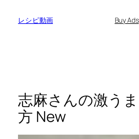
内
容
レシピ動画
Buy Ad
を
ス
キ
ッ
プ
志麻さんの激うま
方 New