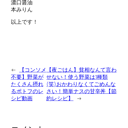
濃口醤油
本みりん
以上です！
←
【コンソメ
【夜ごはん】貧相なんて言わ
不要】野菜が
せない！使う野菜は1種類
たくさん摂れ
(笑)おかわりなくてごめんな
るポトフのレ
さい！簡単ナスの甘辛丼【節
シピ動画
約レシピ】
→