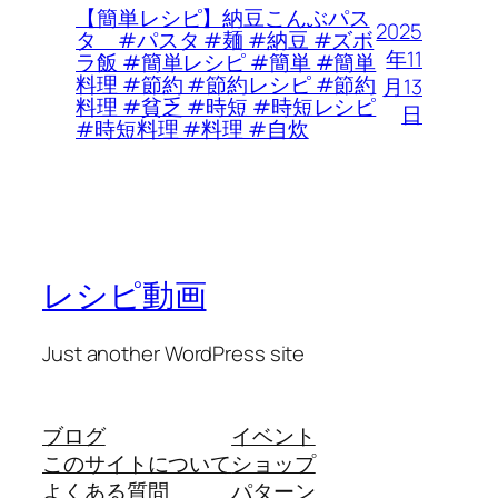
【簡単レシピ】納豆こんぶパス
2025
タ #パスタ #麺 #納豆 #ズボ
年11
ラ飯 #簡単レシピ #簡単 #簡単
料理 #節約 #節約レシピ #節約
月13
料理 #貧乏 #時短 #時短レシピ
日
#時短料理 #料理 #自炊
レシピ動画
Just another WordPress site
ブログ
イベント
このサイトについて
ショップ
よくある質問
パターン