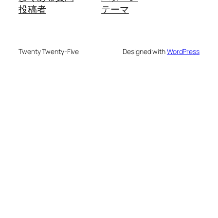
投稿者
テーマ
Twenty Twenty-Five
Designed with
WordPress