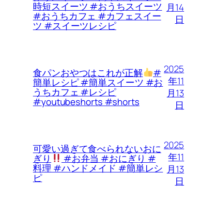
時短スイーツ #おうちスイーツ
月14
#おうちカフェ #カフェスイー
日
ツ #スイーツレシピ
2025
食パンおやつはこれが正解
#
年11
簡単レシピ #簡単スイーツ #お
うちカフェ #レシピ
月13
#youtubeshorts #shorts
日
2025
可愛い過ぎて食べられないおに
年11
ぎり
#お弁当 #おにぎり #
料理 #ハンドメイド #簡単レシ
月13
ピ
日