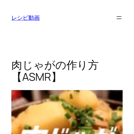
内
容
レシピ動画
を
ス
キ
ッ
プ
肉じゃがの作り方
【ASMR】