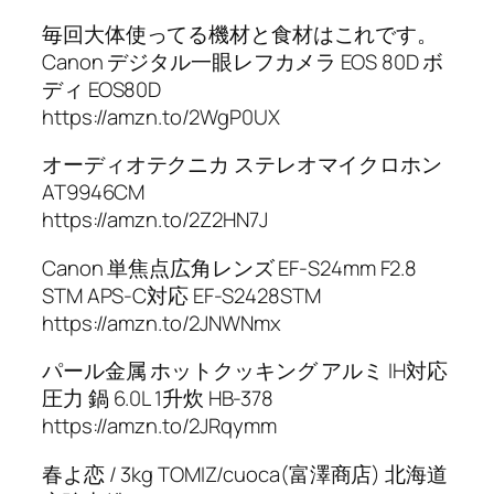
毎回大体使ってる機材と食材はこれです。
Canon デジタル一眼レフカメラ EOS 80D ボ
ディ EOS80D
https://amzn.to/2WgP0UX
オーディオテクニカ ステレオマイクロホン
AT9946CM
https://amzn.to/2Z2HN7J
Canon 単焦点広角レンズ EF-S24mm F2.8
STM APS-C対応 EF-S2428STM
https://amzn.to/2JNWNmx
パール金属 ホットクッキング アルミ IH対応
圧力 鍋 6.0L 1升炊 HB-378
https://amzn.to/2JRqymm
春よ恋 / 3kg TOMIZ/cuoca(富澤商店) 北海道