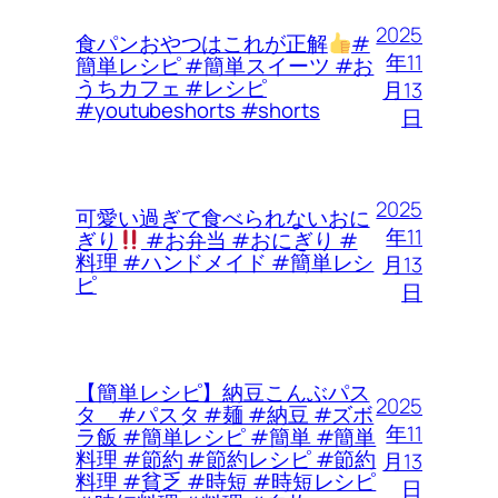
2025
食パンおやつはこれが正解
#
年11
簡単レシピ #簡単スイーツ #お
うちカフェ #レシピ
月13
#youtubeshorts #shorts
日
2025
可愛い過ぎて食べられないおに
年11
ぎり
#お弁当 #おにぎり #
料理 #ハンドメイド #簡単レシ
月13
ピ
日
【簡単レシピ】納豆こんぶパス
2025
タ #パスタ #麺 #納豆 #ズボ
年11
ラ飯 #簡単レシピ #簡単 #簡単
料理 #節約 #節約レシピ #節約
月13
料理 #貧乏 #時短 #時短レシピ
日