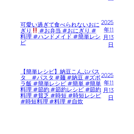
2025
可愛い過ぎて食べられないおに
年11
ぎり
#お弁当 #おにぎり #
料理 #ハンドメイド #簡単レシ
月13
ピ
日
【簡単レシピ】納豆こんぶパス
2025
タ #パスタ #麺 #納豆 #ズボ
年11
ラ飯 #簡単レシピ #簡単 #簡単
料理 #節約 #節約レシピ #節約
月13
料理 #貧乏 #時短 #時短レシピ
日
#時短料理 #料理 #自炊