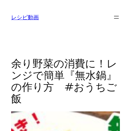
内
容
レシピ動画
を
ス
キ
ッ
プ
余り野菜の消費に！レ
ンジで簡単『無水鍋』
の作り方 #おうちご
飯