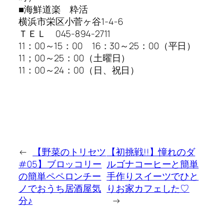
■海鮮道楽 粋活
横浜市栄区小菅ヶ谷1-4-6
ＴＥＬ 045-894-2711
11：00～15：00 16：30～25：00（平日）
11；00～25：00（土曜日）
11：00～24：00（日、祝日）
←
【野菜のトリセツ
【初挑戦!!】憧れのダ
#05】ブロッコリー
ルゴナコーヒーと簡単
の簡単ペペロンチー
手作りスイーツでひと
ノでおうち居酒屋気
りお家カフェした♡
分♪
→