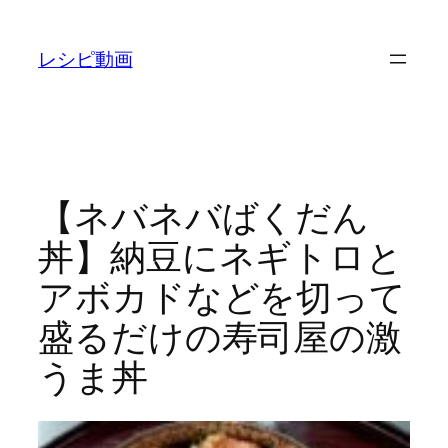
内
容
レシピ動画
を
ス
キ
ッ
プ
【ネバネバばくだん
丼】納豆にネギトロと
アボカドなどを切って
盛るだけの寿司屋の激
うま丼