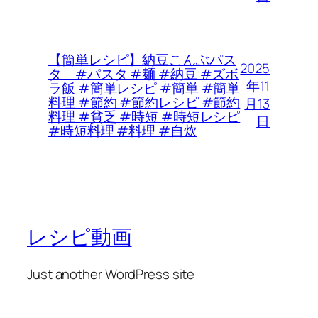
【簡単レシピ】納豆こんぶパス
2025
タ #パスタ #麺 #納豆 #ズボ
年11
ラ飯 #簡単レシピ #簡単 #簡単
料理 #節約 #節約レシピ #節約
月13
料理 #貧乏 #時短 #時短レシピ
日
#時短料理 #料理 #自炊
レシピ動画
Just another WordPress site