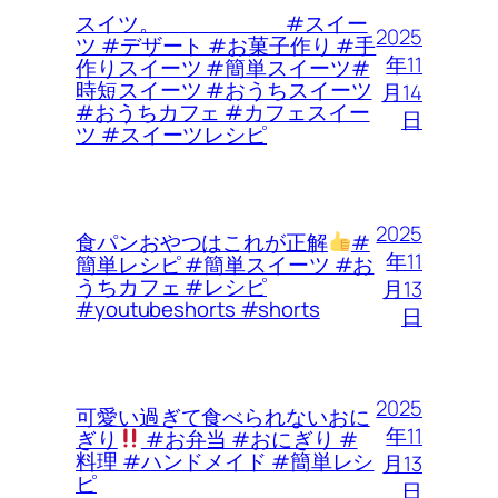
スイツ。 #スイー
2025
ツ #デザート #お菓子作り #手
年11
作りスイーツ #簡単スイーツ#
時短スイーツ #おうちスイーツ
月14
#おうちカフェ #カフェスイー
日
ツ #スイーツレシピ
2025
食パンおやつはこれが正解
#
年11
簡単レシピ #簡単スイーツ #お
うちカフェ #レシピ
月13
#youtubeshorts #shorts
日
2025
可愛い過ぎて食べられないおに
年11
ぎり
#お弁当 #おにぎり #
料理 #ハンドメイド #簡単レシ
月13
ピ
日