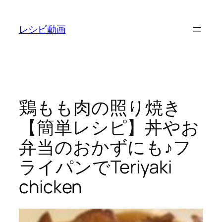
内
容
レシピ動画
を
ス
キ
ッ
プ
鶏もも肉の照り焼き
【簡単レシピ】丼やお
弁当のおかずにも♪フ
ライパンでTeriyaki
chicken