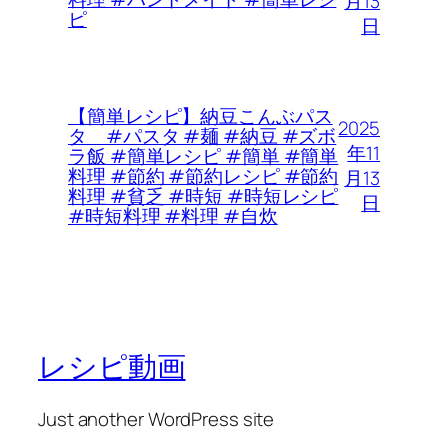
月13
ピ
日
【簡単レシピ】納豆こんぶパス
2025
タ #パスタ #麺 #納豆 #ズボ
年11
ラ飯 #簡単レシピ #簡単 #簡単
料理 #節約 #節約レシピ #節約
月13
料理 #貧乏 #時短 #時短レシピ
日
#時短料理 #料理 #自炊
レシピ動画
Just another WordPress site