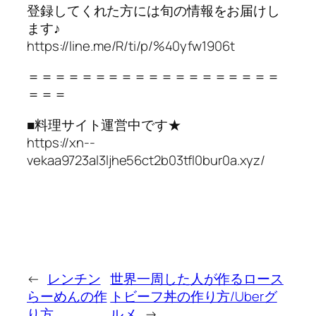
登録してくれた方には旬の情報をお届けし
ます♪
https://line.me/R/ti/p/%40yfw1906t
＝＝＝＝＝＝＝＝＝＝＝＝＝＝＝＝＝＝＝
＝＝＝
■料理サイト運営中です★
https://xn--
vekaa9723al3ljhe56ct2b03tfl0bur0a.xyz/
←
レンチン
世界一周した人が作るロース
らーめんの作
トビーフ丼の作り方/Uberグ
り方
ルメ
→