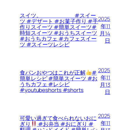
スイツ。 #スイー
2025
ツ #デザート #お菓子作り #手
年11
作りスイーツ #簡単スイーツ#
時短スイーツ #おうちスイーツ
月14
#おうちカフェ #カフェスイー
日
ツ #スイーツレシピ
2025
食パンおやつはこれが正解
#
年11
簡単レシピ #簡単スイーツ #お
うちカフェ #レシピ
月13
#youtubeshorts #shorts
日
2025
可愛い過ぎて食べられないおに
年11
ぎり
#お弁当 #おにぎり #
料理 #ハンドメイド #簡単レシ