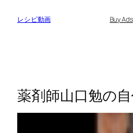
内
容
レシピ動画
Buy Ad
を
ス
キ
ッ
プ
薬剤師山口勉の自作