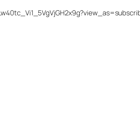
CLw40tc_Vi1_5VgVjGH2x9g?view_as=subscri