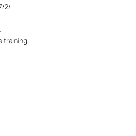
7/2/
介
 training