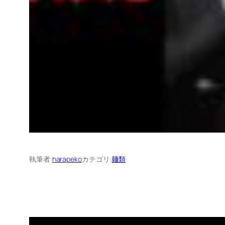
執筆者:
harapeko
カテゴリ:
麺類