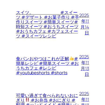
スイツ。 #スイー
2025
ツ #デザート #お菓子作り #手
年11
作りスイーツ #簡単スイーツ#
時短スイーツ #おうちスイーツ
月14
#おうちカフェ #カフェスイー
日
ツ #スイーツレシピ
2025
食パンおやつはこれが正解
#
年11
簡単レシピ #簡単スイーツ #お
うちカフェ #レシピ
月13
#youtubeshorts #shorts
日
2025
可愛い過ぎて食べられないおに
年11
ぎり
#お弁当 #おにぎり #
料理 #ハンドメイド #簡単レシ