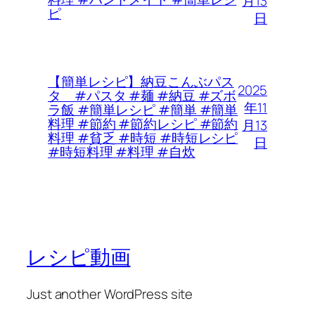
月13
ピ
日
【簡単レシピ】納豆こんぶパス
2025
タ #パスタ #麺 #納豆 #ズボ
年11
ラ飯 #簡単レシピ #簡単 #簡単
料理 #節約 #節約レシピ #節約
月13
料理 #貧乏 #時短 #時短レシピ
日
#時短料理 #料理 #自炊
レシピ動画
Just another WordPress site