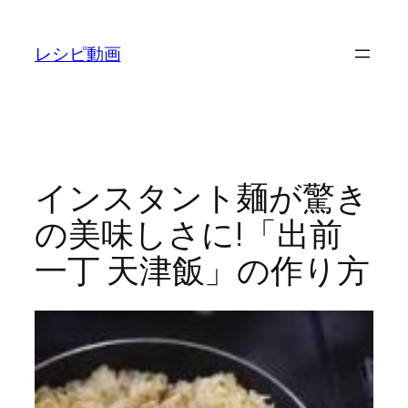
内
容
レシピ動画
を
ス
キ
ッ
プ
インスタント麺が驚き
の美味しさに!「出前
一丁 天津飯」の作り方