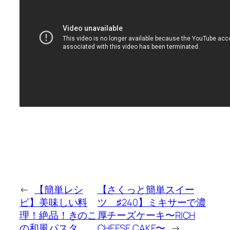
←
【簡単レシ
【さくっと簡単スイー
ピ】美味しい料
ツ ♯240】ミキサーで濃
理！絶品！きのこ
厚チーズケーキ〜RICH
の和風パスタ
CHEESE CAKE〜
→